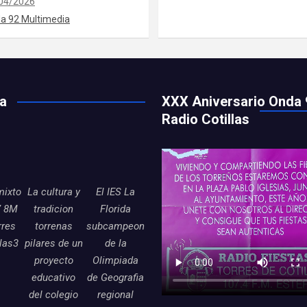
04/2026
a 92 Multimedia
ía
XXX Aniversario Onda 
Radio Cotillas
mixto
La cultura y
El IES La
7 8M
tradicion
Florida
rres
torrenas
subcampeon
llas3
pilares de un
de la
proyecto
Olimpiada
educativo
de Geografia
del colegio
regional