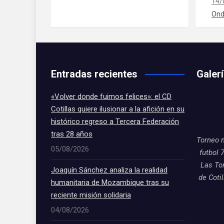
14/
Ond
Entradas recientes
Galer
«Volver donde fuimos felices»: el CD
Cotillas quiere ilusionar a la afición en su
histórico regreso a Tercera Federación
tras 28 años
Torneo 
05/08/2026
futbol 
Las To
Joaquín Sánchez analiza la realidad
de Coti
humanitaria de Mozambique tras su
reciente misión solidaria
04/08/2026