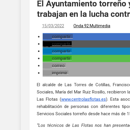
El Ayuntamiento torreño 
trabajan en la lucha cont
15/03/2022
Onda 92 Multimedia
compartir
compartir
compartir
compartir
correo
imprimir
El alcalde de Las Torres de Cotillas, Franci
Sociales, María del Mar Ruiz Rosillo, recibieron
Las Flotas (
www.centrolasflotas.es
). Esta aso
rehabilitación de personas con diferentes tip
Servicios Sociales torreño desde hace más de 1
“L
os técnicos de Las Flotas nos han presenta