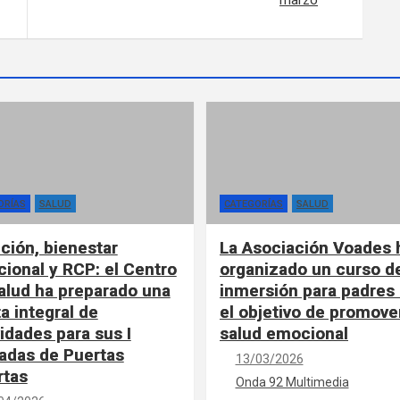
marzo
ORÍAS
SALUD
CATEGORÍAS
SALUD
ición, bienestar
La Asociación Voades 
ional y RCP: el Centro
organizado un curso d
alud ha preparado una
inmersión para padres
a integral de
el objetivo de promover
vidades para sus I
salud emocional
adas de Puertas
13/03/2026
rtas
Onda 92 Multimedia