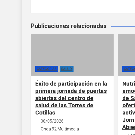
Publicaciones relacionadas
CATEGORÍAS
SALUD
CATEG
Éxito de participación en la
Nutr
primera jornada de puertas
emoc
abiertas del centro de
de S
salud de las Torres de
ofert
Cotillas
acti
Jorn
08/05/2026
Abie
Onda 92 Multimedia