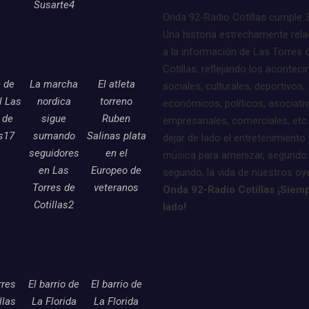
Susarte4
Onda 92-Radio Cotillas cumple 
Una historia estrechamente rel
a la información de Las Torres 
Cotillas, reflejando los acontec
e de
La marcha
El atleta
sociales, culturales, deportivos,
l Las
nordica
torreno
económicos, políticos, asociati
 de
sigue
Ruben
empresariales, comerciales, etc.
as17
sumando
Salinas plata
dejar de lado el entretenimiento 
seguidores
en el
música para amenizar, segundo
en Las
Europeo de
segundo, la vida de nuestros oy
Torres de
veteranos
Onda 92-Radio Cotillas ¡Siemp
Cotillas2
lado!
rres
El barrio de
El barrio de
llas
La Florida
La Florida