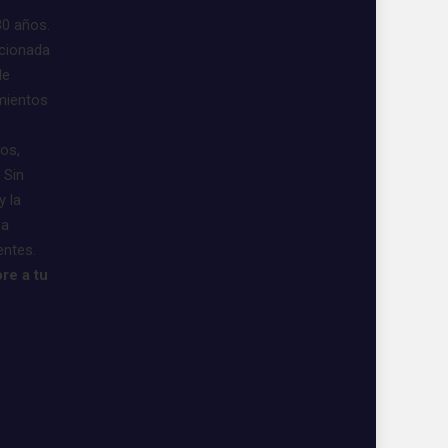
30 años.
acionada
de
imientos
vos,
 Sin
y la
 a
entes.
re a tu