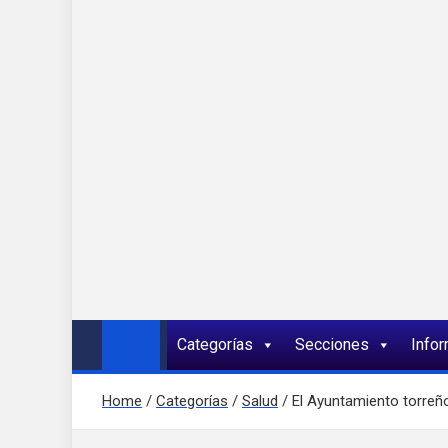
Onda 92 Multimed
Más cerca de ti
Categorías
Secciones
Info
Home
Categorías
Salud
El Ayuntamiento torreño