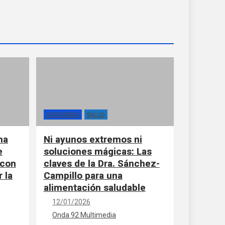
CATEGORÍAS
SALUD
ha
Ni ayunos extremos ni
e
soluciones mágicas: Las
 con
claves de la Dra. Sánchez-
 la
Campillo para una
alimentación saludable
12/01/2026
Onda 92 Multimedia