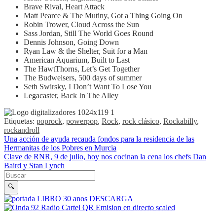
Brave Rival, Heart Attack
Matt Pearce & The Mutiny, Got a Thing Going On
Robin Trower, Cloud Across the Sun
Sass Jordan, Still The World Goes Round
Dennis Johnson, Going Down
Ryan Law & the Shelter, Suit for a Man
American Aquarium, Built to Last
The HawtThorns, Let’s Get Together
The Budweisers, 500 days of summer
Seth Swirsky, I Don’t Want To Lose You
Legacaster, Back In The Alley
Etiquetas:
poprock
,
powerpop
,
Rock
,
rock clásico
,
Rockabilly
,
rockandroll
Navegación de entradas
Una acción de ayuda recauda fondos para la residencia de las
Hermanitas de los Pobres en Murcia
Clave de RNR, 9 de julio, hoy nos cocinan la cena los chefs Dan
Baird y Stan Lynch
Buscar en la web
Buscar
🔍