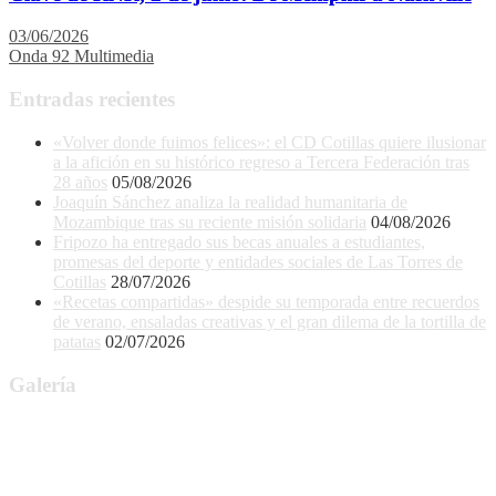
03/06/2026
Onda 92 Multimedia
Entradas recientes
«Volver donde fuimos felices»: el CD Cotillas quiere ilusionar
a la afición en su histórico regreso a Tercera Federación tras
28 años
05/08/2026
Joaquín Sánchez analiza la realidad humanitaria de
Mozambique tras su reciente misión solidaria
04/08/2026
Fripozo ha entregado sus becas anuales a estudiantes,
promesas del deporte y entidades sociales de Las Torres de
Cotillas
28/07/2026
«Recetas compartidas» despide su temporada entre recuerdos
de verano, ensaladas creativas y el gran dilema de la tortilla de
patatas
02/07/2026
Galería