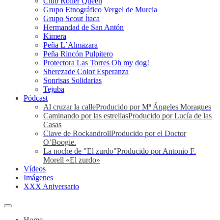
Club Roller Queen
Grupo Etnográfico Vergel de Murcia
Grupo Scout Ítaca
Hermandad de San Antón
Kimera
Peña L´Almazara
Peña Rincón Pulpitero
Protectora Las Torres Oh my dog!
Sherezade Color Esperanza
Sonrisas Solidarias
Tejuba
Pódcast
Al cruzar la calle
Producido por Mª Ángeles Moragues
Caminando por las estrellas
Producido por Lucía de las
Casas
Clave de Rockandroll
Producido por el Doctor
O’Boogie.
La noche de "El zurdo"
Producido por Antonio F.
Morell «El zurdo»
Vídeos
Imágenes
XXX Aniversario
Home