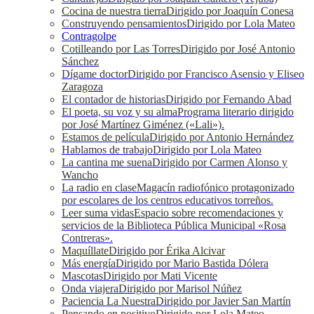
Cocina de nuestra tierra
Dirigido por Joaquín Conesa
Construyendo pensamientos
Dirigido por Lola Mateo
Contragolpe
Cotilleando por Las Torres
Dirigido por José Antonio
Sánchez
Dígame doctor
Dirigido por Francisco Asensio y Eliseo
Zaragoza
El contador de historias
Dirigido por Fernando Abad
El poeta, su voz y su alma
Programa literario dirigido
por José Martínez Giménez («Lali»).
Estamos de película
Dirigido por Antonio Hernández
Hablamos de trabajo
Dirigido por Lola Mateo
La cantina me suena
Dirigido por Carmen Alonso y
Wancho
La radio en clase
Magacín radiofónico protagonizado
por escolares de los centros educativos torreños.
Leer suma vidas
Espacio sobre recomendaciones y
servicios de la Biblioteca Pública Municipal «Rosa
Contreras».
Maquíllate
Dirigido por Érika Alcivar
Más energía
Dirigido por Mario Bastida Dólera
Mascotas
Dirigido por Mati Vicente
Onda viajera
Dirigido por Marisol Núñez
Paciencia La Nuestra
Dirigido por Javier San Martín
Pensando en positivo
Dirigido por Lola Mateo