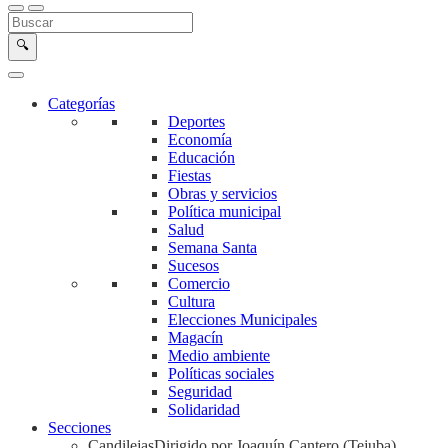
Buscar en la web
Buscar
🔍
Categorías
Deportes
Economía
Educación
Fiestas
Obras y servicios
Política municipal
Salud
Semana Santa
Sucesos
Comercio
Cultura
Elecciones Municipales
Magacín
Medio ambiente
Políticas sociales
Seguridad
Solidaridad
Secciones
Candilejas
Dirigido por Joaquín Cantero (Tejuba)