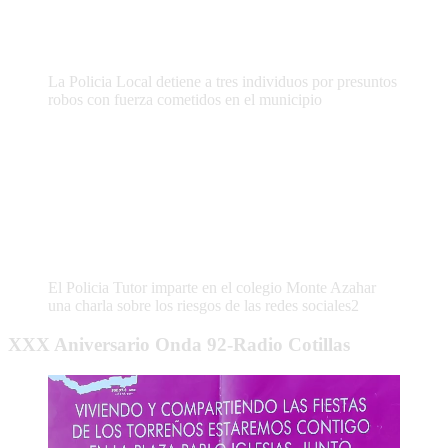
La Policia Local detiene a tres individuos por presuntos
robos con fuerza cometidos en el municipio
El Policia Tutor imparte en el colegio Monte Azahar
una charla sobre los riesgos de las redes sociales2
XXX Aniversario Onda 92-Radio Cotillas