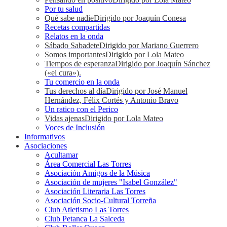
Por tu salud
Qué sabe nadie
Dirigido por Joaquín Conesa
Recetas compartidas
Relatos en la onda
Sábado Sabadete
Dirigido por Mariano Guerrero
Somos importantes
Dirigido por Lola Mateo
Tiempos de esperanza
Dirigido por Joaquín Sánchez
(«el cura»).
Tu comercio en la onda
Tus derechos al día
Dirigido por José Manuel
Hernández, Félix Cortés y Antonio Bravo
Un ratico con el Perico
Vidas ajenas
Dirigido por Lola Mateo
Voces de Inclusión
Informativos
Asociaciones
Acultamar
Área Comercial Las Torres
Asociación Amigos de la Música
Asociación de mujeres "Isabel González"
Asociación Literaria Las Torres
Asociación Socio-Cultural Torreña
Club Atletismo Las Torres
Club Petanca La Salceda