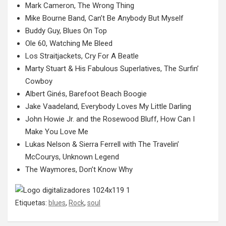
Mark Cameron, The Wrong Thing
Mike Bourne Band, Can’t Be Anybody But Myself
Buddy Guy, Blues On Top
Ole 60, Watching Me Bleed
Los Straitjackets, Cry For A Beatle
Marty Stuart & His Fabulous Superlatives, The Surfin’
Cowboy
Albert Ginés, Barefoot Beach Boogie
Jake Vaadeland, Everybody Loves My Little Darling
John Howie Jr. and the Rosewood Bluff, How Can I
Make You Love Me
Lukas Nelson & Sierra Ferrell with The Travelin’
McCourys, Unknown Legend
The Waymores, Don’t Know Why
Etiquetas:
blues
,
Rock
,
soul