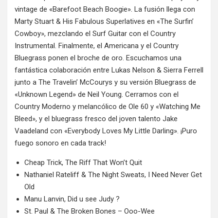
vintage de «Barefoot Beach Boogie». La fusión llega con
Marty Stuart & His Fabulous Superlatives en «The Surfin’
Cowboy», mezclando el Surf Guitar con el Country
Instrumental. Finalmente, el Americana y el Country
Bluegrass ponen el broche de oro. Escuchamos una
fantástica colaboración entre Lukas Nelson & Sierra Ferrell
junto a The Travelin’ McCourys y su versión Bluegrass de
«Unknown Legend» de Neil Young. Cerramos con el
Country Moderno y melancólico de Ole 60 y «Watching Me
Bleed», y el bluegrass fresco del joven talento Jake
Vaadeland con «Everybody Loves My Little Darling». ¡Puro
fuego sonoro en cada track!
Cheap Trick, The Riff That Won’t Quit
Nathaniel Rateliff & The Night Sweats, I Need Never Get
Old
Manu Lanvin, Did u see Judy ?
St. Paul & The Broken Bones – Ooo-Wee