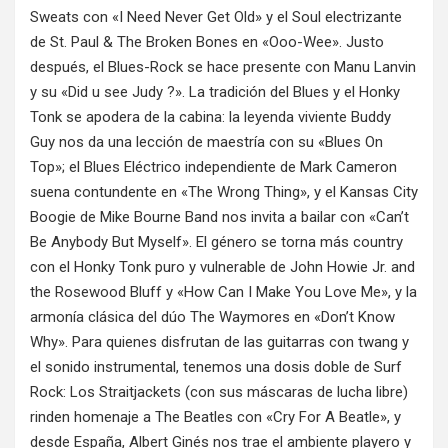
Sweats con «I Need Never Get Old» y el Soul electrizante
de St. Paul & The Broken Bones en «Ooo-Wee». Justo
después, el Blues-Rock se hace presente con Manu Lanvin
y su «Did u see Judy ?». La tradición del Blues y el Honky
Tonk se apodera de la cabina: la leyenda viviente Buddy
Guy nos da una lección de maestría con su «Blues On
Top»; el Blues Eléctrico independiente de Mark Cameron
suena contundente en «The Wrong Thing», y el Kansas City
Boogie de Mike Bourne Band nos invita a bailar con «Can’t
Be Anybody But Myself». El género se torna más country
con el Honky Tonk puro y vulnerable de John Howie Jr. and
the Rosewood Bluff y «How Can I Make You Love Me», y la
armonía clásica del dúo The Waymores en «Don’t Know
Why». Para quienes disfrutan de las guitarras con twang y
el sonido instrumental, tenemos una dosis doble de Surf
Rock: Los Straitjackets (con sus máscaras de lucha libre)
rinden homenaje a The Beatles con «Cry For A Beatle», y
desde España, Albert Ginés nos trae el ambiente playero y