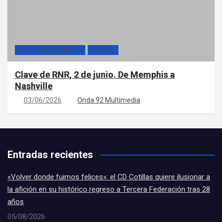
CLAVE DE ROCKANDROLL
PÓDCAST
Clave de RNR, 2 de junio. De Memphis a
Nashville
03/06/2026
Onda 92 Multimedia
Entradas recientes
«Volver donde fuimos felices»: el CD Cotillas quiere ilusionar a
la afición en su histórico regreso a Tercera Federación tras 28
años
05/08/2026