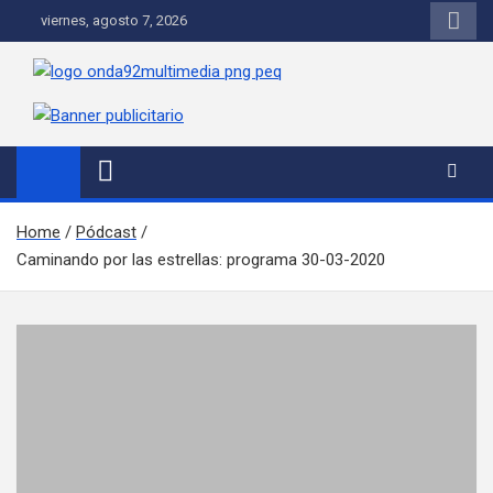
Saltar al contenido
viernes, agosto 7, 2026
Onda 92 Multimedia
Más cerca de ti
Home
Pódcast
Caminando por las estrellas: programa 30-03-2020