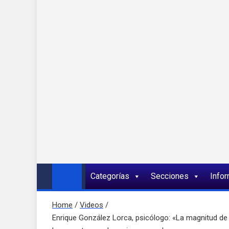
Onda 92 Multimed
Más cerca de ti
Categorías
Secciones
Info
Home
Videos
Enrique González Lorca, psicólogo: «La magnitud de l