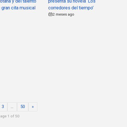
otana y del talento
presenta su novela ‘Los
u gran cita musical
corredores del tiempo’
2 meses ago
3
…
50
»
age 1 of 50