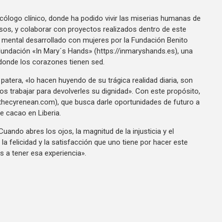
ólogo clínico, donde ha podido vivir las miserias humanas de
usos, y colaborar con proyectos realizados dentro de este
ud mental desarrollado con mujeres por la Fundación Benito
 fundación «In Mary´s Hands» (https://inmaryshands.es), una
á donde los corazones tienen sed.
patera, «lo hacen huyendo de su trágica realidad diaria, son
s trabajar para devolverles su dignidad». Con este propósito,
thecyrenean.com), que busca darle oportunidades de futuro a
e cacao en Liberia.
ando abres los ojos, la magnitud de la injusticia y el
 felicidad y la satisfacción que uno tiene por hacer este
 a tener esa experiencia».