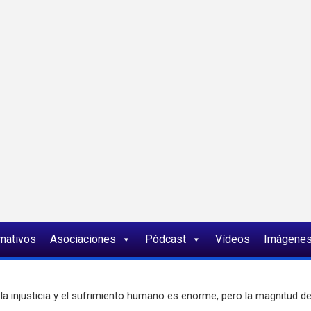
ia
rmativos
Asociaciones
Pódcast
Vídeos
Imágene
a injusticia y el sufrimiento humano es enorme, pero la magnitud de l