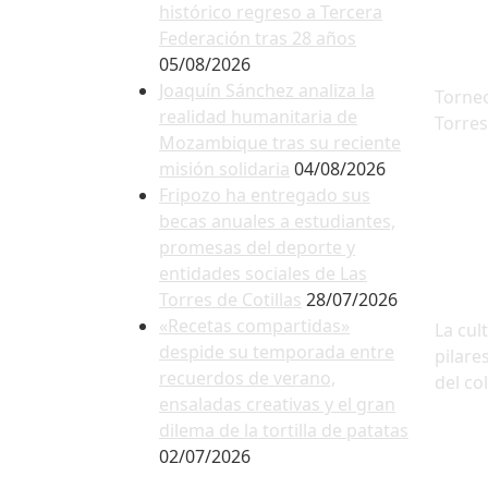
histórico regreso a Tercera
Federación tras 28 años
05/08/2026
Joaquín Sánchez analiza la
Torneo
realidad humanitaria de
Torres
Mozambique tras su reciente
misión solidaria
04/08/2026
Fripozo ha entregado sus
becas anuales a estudiantes,
promesas del deporte y
entidades sociales de Las
Torres de Cotillas
28/07/2026
«Recetas compartidas»
La cul
despide su temporada entre
pilare
recuerdos de verano,
del co
ensaladas creativas y el gran
dilema de la tortilla de patatas
02/07/2026