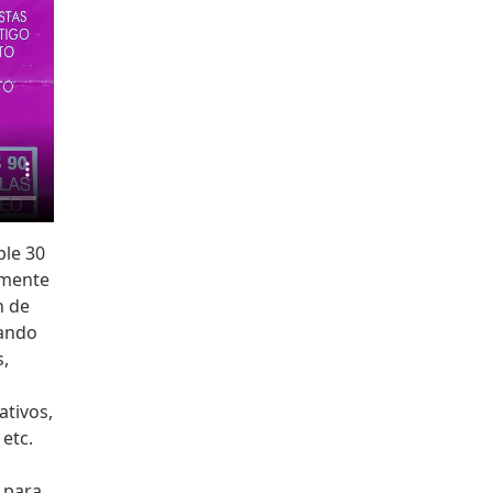
ple 30
amente
n de
jando
s,
ativos,
etc.
 para