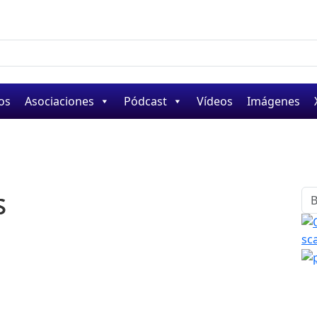
os
Asociaciones
Pódcast
Vídeos
Imágenes
s
Bu