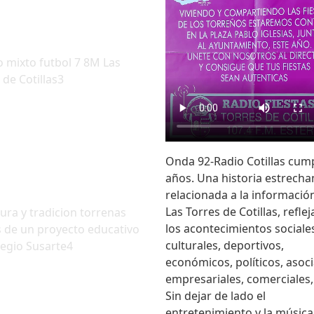
 mixto futbol 7 8M Las
 de Cotillas3
Onda 92-Radio Cotillas cum
años. Una historia estrech
relacionada a la informació
Las Torres de Cotillas, refle
tura y tradicion torrenas
los acontecimientos sociale
s de un proyecto educativo
culturales, deportivos,
legio Susarte4
económicos, políticos, asoci
empresariales, comerciales, 
Sin dejar de lado el
entretenimiento y la música