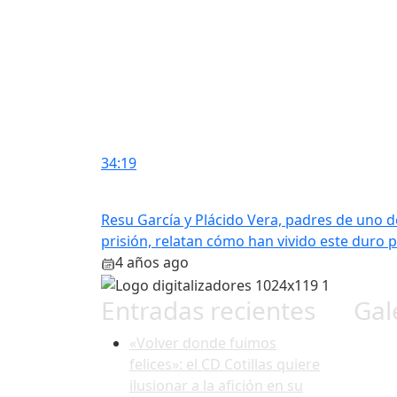
34:19
Resu García y Plácido Vera, padres de uno d
prisión, relatan cómo han vivido este duro 
4 años ago
Entradas recientes
Gal
«Volver donde fuimos
felices»: el CD Cotillas quiere
ilusionar a la afición en su