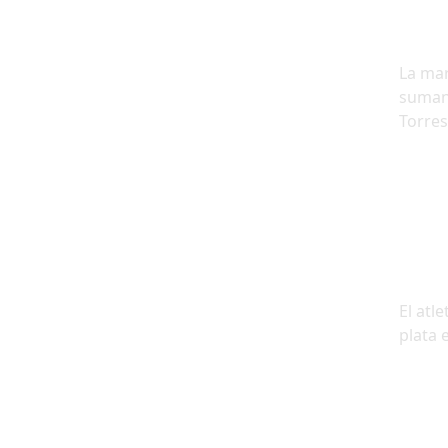
La mar
suman
Torres
El atl
plata 