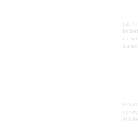
Las To
iniciat
comerc
scaled
El bar
conviv
el 8 d