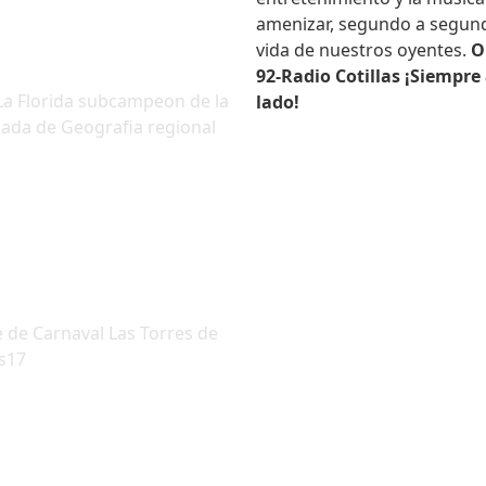
amenizar, segundo a segund
vida de nuestros oyentes.
O
92-Radio Cotillas ¡Siempre 
 La Florida subcampeon de la
lado!
ada de Geografia regional
e de Carnaval Las Torres de
as17