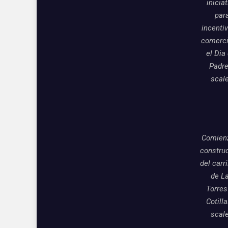
inicia
par
incentiv
comerci
el Dia
Padre
scal
Comienz
constru
del carri
de L
Torres
Cotill
scal