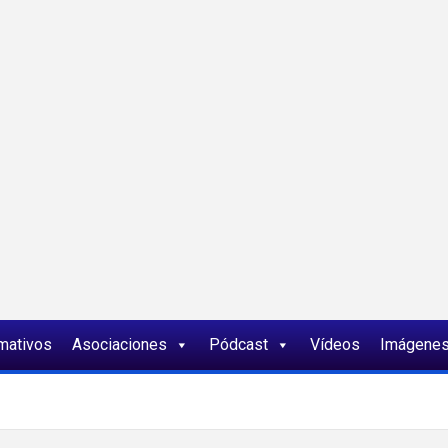
ia
rmativos
Asociaciones
Pódcast
Vídeos
Imágene