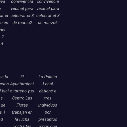
tiva
convivencia
convivencia
a
vecinal para
vecinal para
ar el
celebrar el 8
celebrar el 8
o en
de marzo2
de marzo6
 del
 2
ed
a la
El
La Policia
ccion
Ayuntamient
Local
l bici
o torreno y el
detiene a
as
Centro Las
tres
 de
Flotas
individuos
as 1
trabajan en
por
ed
la lucha
presuntos
contra las
robos con