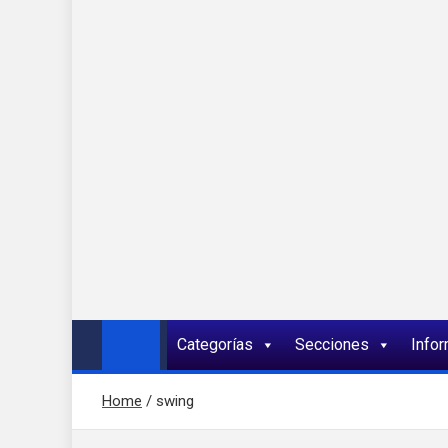
Onda 92 Multimed
Más cerca de ti
Categorías
Secciones
Info
Home
swing