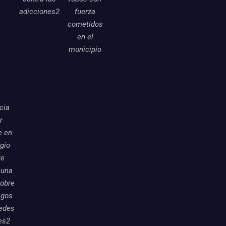
adicciones2
fuerza
cometidos
en el
municipio
icia
r
e en
egio
te
 una
sobre
sgos
redes
es2