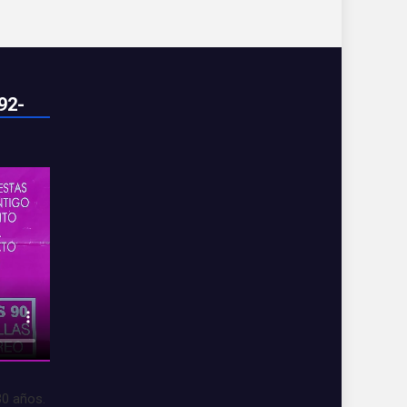
92-
30 años.