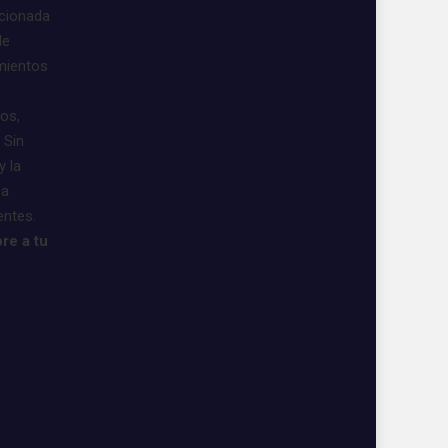
acionada
de
imientos
vos,
 Sin
y la
 a
entes.
re a tu