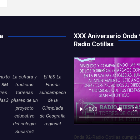
ía
XXX Aniversario Onda 
Radio Cotillas
mixto
La cultura y
El IES La
7 8M
tradicion
Florida
rres
torrenas
subcampeon
llas3
pilares de un
de la
proyecto
Olimpiada
educativo
de Geografia
del colegio
regional
Susarte4
Onda 92-Radio Cotillas cumple 