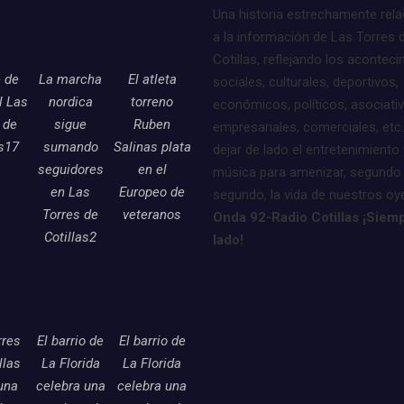
Una historia estrechamente rel
a la información de Las Torres 
Cotillas, reflejando los acontec
e de
La marcha
El atleta
sociales, culturales, deportivos,
l Las
nordica
torreno
económicos, políticos, asociati
 de
sigue
Ruben
empresariales, comerciales, etc.
as17
sumando
Salinas plata
dejar de lado el entretenimiento 
seguidores
en el
música para amenizar, segundo
en Las
Europeo de
segundo, la vida de nuestros oy
Torres de
veteranos
Onda 92-Radio Cotillas ¡Siemp
Cotillas2
lado!
rres
El barrio de
El barrio de
llas
La Florida
La Florida
una
celebra una
celebra una