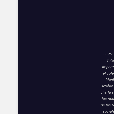
El Pol
Tuto
impart
el col
Mon
Azahar
charla 
los rie
de las 
social