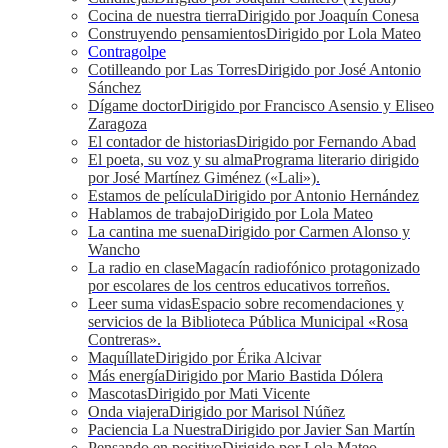
Cocina de nuestra tierra
Dirigido por Joaquín Conesa
Construyendo pensamientos
Dirigido por Lola Mateo
Contragolpe
Cotilleando por Las Torres
Dirigido por José Antonio
Sánchez
Dígame doctor
Dirigido por Francisco Asensio y Eliseo
Zaragoza
El contador de historias
Dirigido por Fernando Abad
El poeta, su voz y su alma
Programa literario dirigido
por José Martínez Giménez («Lali»).
Estamos de película
Dirigido por Antonio Hernández
Hablamos de trabajo
Dirigido por Lola Mateo
La cantina me suena
Dirigido por Carmen Alonso y
Wancho
La radio en clase
Magacín radiofónico protagonizado
por escolares de los centros educativos torreños.
Leer suma vidas
Espacio sobre recomendaciones y
servicios de la Biblioteca Pública Municipal «Rosa
Contreras».
Maquíllate
Dirigido por Érika Alcivar
Más energía
Dirigido por Mario Bastida Dólera
Mascotas
Dirigido por Mati Vicente
Onda viajera
Dirigido por Marisol Núñez
Paciencia La Nuestra
Dirigido por Javier San Martín
Pensando en positivo
Dirigido por Lola Mateo