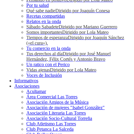
Por tu salud
Qué sabe nadie
Dirigido por Joaquín Conesa
Recetas compartidas
Relatos en la onda
Sábado Sabadete
Dirigido por Mariano Guerrero
Somos importantes
Dirigido por Lola Mateo
Tiempos de esperanza
Dirigido por Joaquín Sánchez
(«el cura»).
Tu comercio en la onda
Tus derechos al día
Dirigido por José Manuel
Hernández, Félix Cortés y Antonio Bravo
Un ratico con el Perico
Vidas ajenas
Dirigido por Lola Mateo
Voces de Inclusión
Informativos
Asociaciones
Acultamar
Área Comercial Las Torres
Asociación Amigos de la Música
Asociación de mujeres "Isabel González"
Asociación Literaria Las Torres
Asociación Socio-Cultural Torreña
Club Atletismo Las Torres
Club Petanca La Salceda