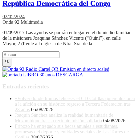
República Democrática del Congo
02/05/2024
Onda 92 Multimedia
01/09/2017 Las ayudas se podrán entregar en el domicilio familiar
de la misionera Joaquina Sánchez Vicente (“Quini”), en calle
Mayor, 2 (frente a la Iglesia de Ntra. Sra. de la…
Buscar en la web
Buscar
🔍
Entradas recientes
«Volver donde fuimos felices»: el CD Cotillas quiere ilusionar
a la afición en su histórico regreso a Tercera Federación tras
28 años
05/08/2026
Joaquín Sánchez analiza la realidad humanitaria de
Mozambique tras su reciente misión solidaria
04/08/2026
Fripozo ha entregado sus becas anuales a estudiantes,
promesas del deporte y entidades sociales de Las Torres de
Cotillas
28/07/2026