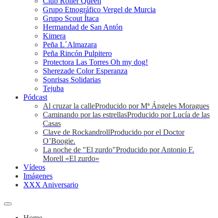
Club Roller Queen
Grupo Etnográfico Vergel de Murcia
Grupo Scout Ítaca
Hermandad de San Antón
Kimera
Peña L´Almazara
Peña Rincón Pulpitero
Protectora Las Torres Oh my dog!
Sherezade Color Esperanza
Sonrisas Solidarias
Tejuba
Pódcast
Al cruzar la calle
Producido por Mª Ángeles Moragues
Caminando por las estrellas
Producido por Lucía de las
Casas
Clave de Rockandroll
Producido por el Doctor
O’Boogie.
La noche de "El zurdo"
Producido por Antonio F.
Morell «El zurdo»
Vídeos
Imágenes
XXX Aniversario
Home