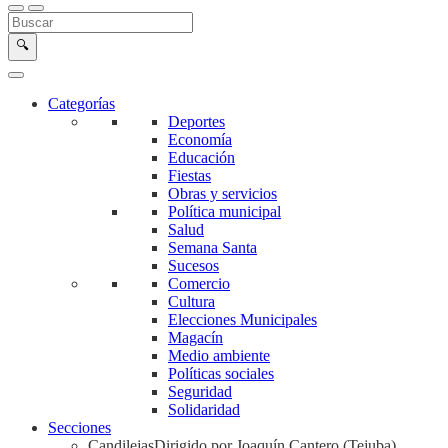
Buscar en la web
Buscar
🔍
Categorías
Deportes
Economía
Educación
Fiestas
Obras y servicios
Política municipal
Salud
Semana Santa
Sucesos
Comercio
Cultura
Elecciones Municipales
Magacín
Medio ambiente
Políticas sociales
Seguridad
Solidaridad
Secciones
Candilejas
Dirigido por Joaquín Cantero (Tejuba)