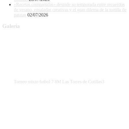
«Recetas compartidas» despide su temporada entre recuerdos
de verano, ensaladas creativas y el gran dilema de la tortilla de
patatas
02/07/2026
Galería
Torneo mixto futbol 7 8M Las Torres de Cotillas3