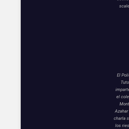
scal
El Pol
Tuto
impart
el col
Mon
Azahar
charla 
los rie