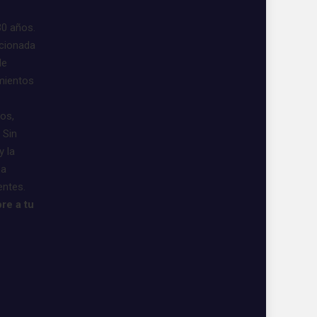
30 años.
acionada
de
imientos
vos,
 Sin
y la
 a
entes.
re a tu