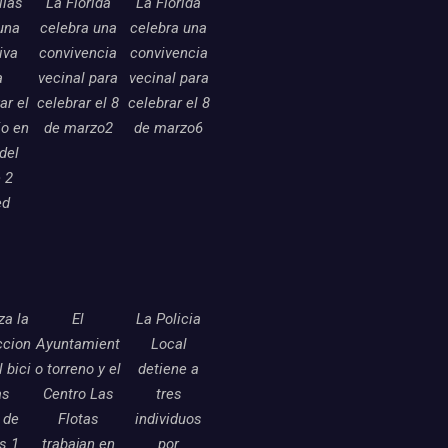
llas
La Florida
La Florida
una
celebra una
celebra una
tiva
convivencia
convivencia
a
vecinal para
vecinal para
ar el
celebrar el 8
celebrar el 8
o en
de marzo2
de marzo6
 del
 2
ed
a la
El
La Policia
ccion
Ayuntamient
Local
l bici
o torreno y el
detiene a
as
Centro Las
tres
 de
Flotas
individuos
as 1
trabajan en
por