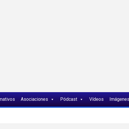
ia
rmativos
Asociaciones
Pódcast
Vídeos
Imágene