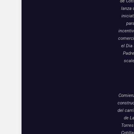
de Coti
lanza 
inicia
par
incentiv
comerci
el Dia
Padre
scal
Comienz
constru
del carri
de L
Torres
Cotill