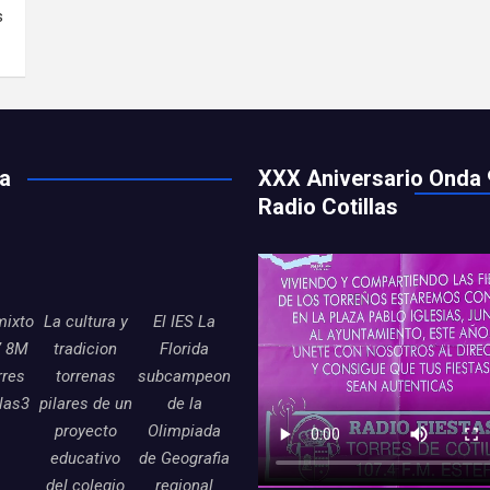
s
ía
XXX Aniversario Onda 
Radio Cotillas
mixto
La cultura y
El IES La
7 8M
tradicion
Florida
rres
torrenas
subcampeon
llas3
pilares de un
de la
proyecto
Olimpiada
educativo
de Geografia
del colegio
regional