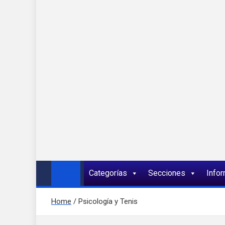
Onda 92 Multimed
Más cerca de ti
Categorías
Secciones
Info
Home
Psicología y Tenis