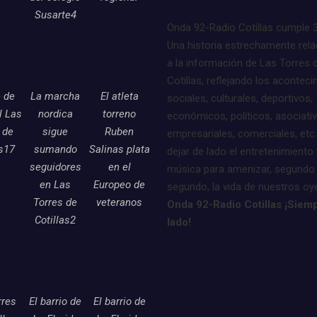
Susarte4
Onda 92-Radio Cotillas cumple 
Una historia estrechamente rel
a la información de Las Torres 
Cotillas, reflejando los acontec
e de
La marcha
El atleta
sociales, culturales, deportivos,
l Las
nordica
torreno
económicos, políticos, asociati
 de
sigue
Ruben
empresariales, comerciales, etc.
as17
sumando
Salinas plata
dejar de lado el entretenimiento 
seguidores
en el
música para amenizar, segundo
en Las
Europeo de
segundo, la vida de nuestros oy
Torres de
veteranos
Onda 92-Radio Cotillas ¡Siemp
Cotillas2
lado!
rres
El barrio de
El barrio de