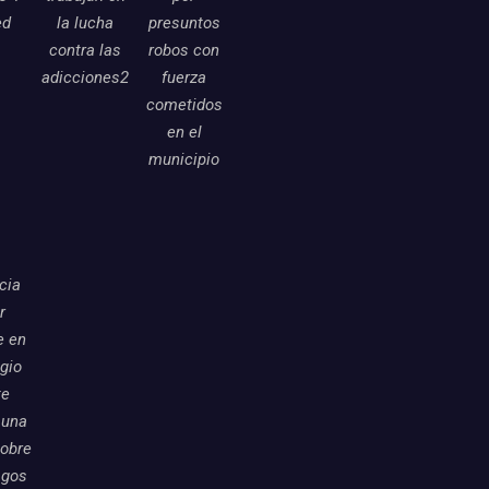
ed
la lucha
presuntos
contra las
robos con
adicciones2
fuerza
cometidos
en el
municipio
icia
r
e en
egio
te
 una
sobre
sgos