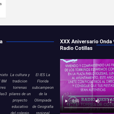
es
ía
XXX Aniversario Onda 
Radio Cotillas
mixto
La cultura y
El IES La
7 8M
tradicion
Florida
rres
torrenas
subcampeon
llas3
pilares de un
de la
proyecto
Olimpiada
educativo
de Geografia
del colegio
regional