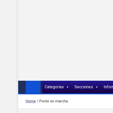
Onda 92 Multimed
Más cerca de ti
Categorías
Secciones
Info
Home
Ponte en marcha