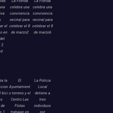
llas
La Florida
La Florida
una
celebra una
celebra una
tiva
convivencia
convivencia
a
vecinal para
vecinal para
ar el
celebrar el 8
celebrar el 8
o en
de marzo2
de marzo6
 del
 2
ed
a la
El
La Policia
ccion
Ayuntamient
Local
l bici
o torreno y el
detiene a
as
Centro Las
tres
 de
Flotas
individuos
as 1
trabajan en
por