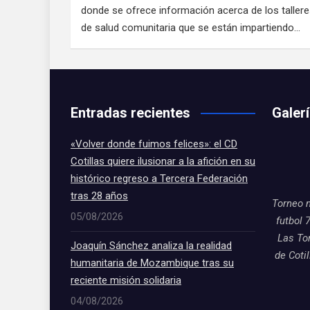
donde se ofrece información acerca de los taller
de salud comunitaria que se están impartiendo…
Entradas recientes
Galer
«Volver donde fuimos felices»: el CD
Cotillas quiere ilusionar a la afición en su
histórico regreso a Tercera Federación
tras 28 años
Torneo 
05/08/2026
futbol 
Las To
Joaquín Sánchez analiza la realidad
de Coti
humanitaria de Mozambique tras su
reciente misión solidaria
04/08/2026