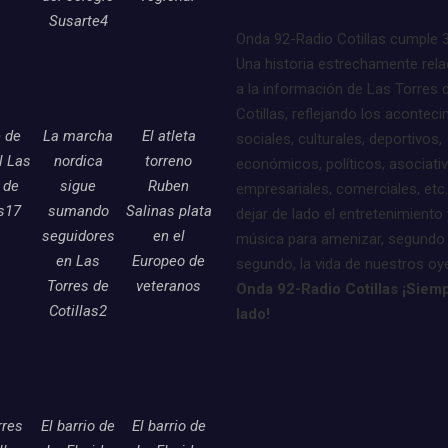
Susarte4
Onda 92-Radio Cotillas cumple 
Una historia estrechamente rel
a la información de Las Torres 
Cotillas, reflejando los acontec
e de
La marcha
El atleta
sociales, culturales, deportivos,
l Las
nordica
torreno
económicos, políticos, asociati
 de
sigue
Ruben
empresariales, comerciales, etc.
as17
sumando
Salinas plata
dejar de lado el entretenimiento 
seguidores
en el
música para amenizar, segundo
en Las
Europeo de
segundo, la vida de nuestros oy
Torres de
veteranos
Onda 92-Radio Cotillas ¡Siemp
Cotillas2
lado!
rres
El barrio de
El barrio de