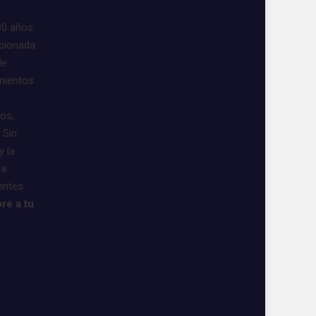
30 años.
acionada
de
imientos
vos,
 Sin
y la
 a
entes.
re a tu