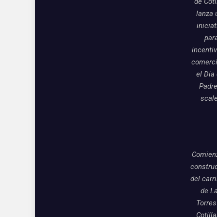
de Coti
lanza 
inicia
par
incentiv
comerci
el Dia
Padre
scal
Comienz
constru
del carri
de L
Torres
Cotill