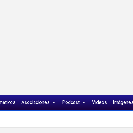
ia
rmativos
Asociaciones
Pódcast
Vídeos
Imágene