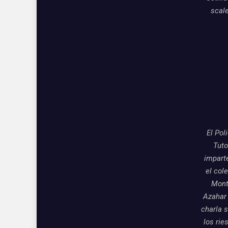
scal
El Pol
Tuto
impart
el col
Mon
Azahar
charla 
los rie