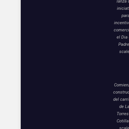
lanza 
inicia
par
incentiv
comerci
el Dia
Padre
scal
Comienz
constru
del carri
de L
Torres
Cotill
scal