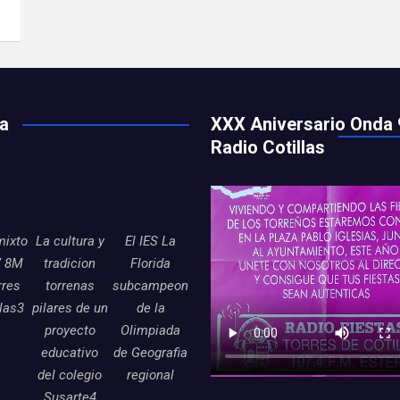
ía
XXX Aniversario Onda 
Radio Cotillas
mixto
La cultura y
El IES La
7 8M
tradicion
Florida
rres
torrenas
subcampeon
llas3
pilares de un
de la
proyecto
Olimpiada
educativo
de Geografia
del colegio
regional
Susarte4