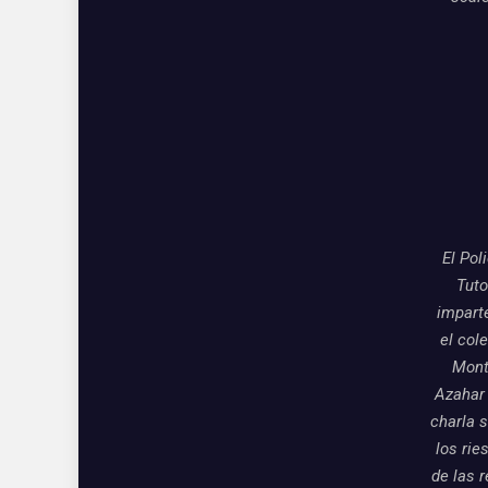
El Pol
Tuto
impart
el col
Mon
Azahar
charla 
los rie
de las 