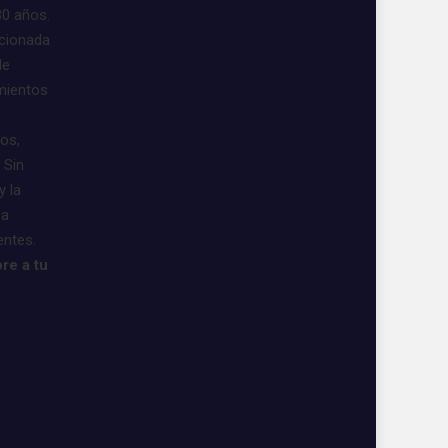
30 años.
acionada
de
imientos
vos,
 Sin
y la
 a
entes.
re a tu