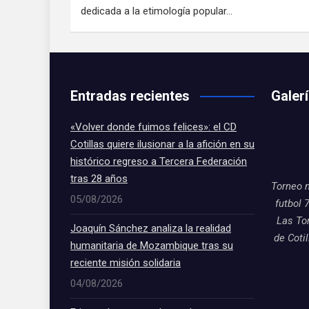
dedicada a la etimología popular…
Entradas recientes
Galer
«Volver donde fuimos felices»: el CD
Cotillas quiere ilusionar a la afición en su
histórico regreso a Tercera Federación
tras 28 años
Torneo 
05/08/2026
futbol 
Las To
Joaquín Sánchez analiza la realidad
de Coti
humanitaria de Mozambique tras su
reciente misión solidaria
04/08/2026