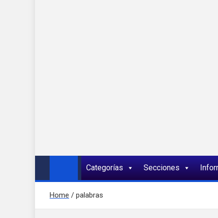
Onda 92 Multimed
Más cerca de ti
Categorías
Secciones
Info
Home
palabras