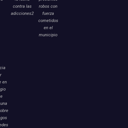
contra las
robos con
adicciones2
fuerza
cometidos
en el
municipio
icia
r
e en
egio
te
 una
sobre
sgos
redes