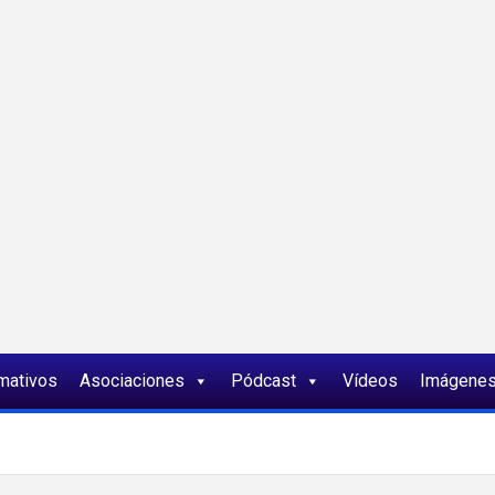
ia
rmativos
Asociaciones
Pódcast
Vídeos
Imágene