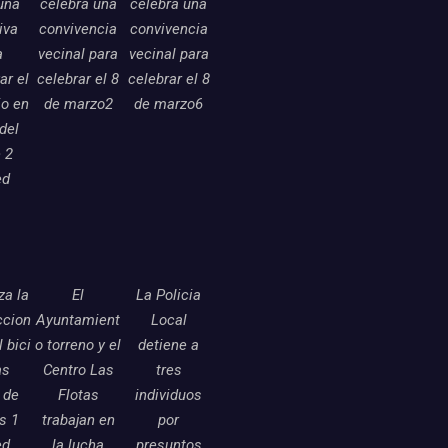
una
celebra una
celebra una
tiva
convivencia
convivencia
a
vecinal para
vecinal para
ar el
celebrar el 8
celebrar el 8
o en
de marzo2
de marzo6
 del
 2
ed
a la
El
La Policia
ccion
Ayuntamient
Local
l bici
o torreno y el
detiene a
as
Centro Las
tres
 de
Flotas
individuos
as 1
trabajan en
por
ed
la lucha
presuntos