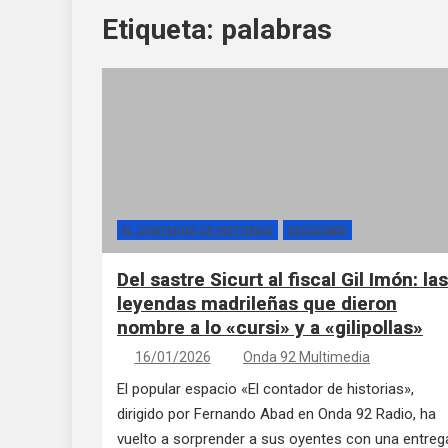
Etiqueta:
palabras
EL CONTADOR DE HISTORIAS
SECCIONES
Del sastre Sicurt al fiscal Gil Imón: las
leyendas madrileñas que dieron
nombre a lo «cursi» y a «gilipollas»
16/01/2026
Onda 92 Multimedia
El popular espacio «El contador de historias»,
dirigido por Fernando Abad en Onda 92 Radio, ha
vuelto a sorprender a sus oyentes con una entreg