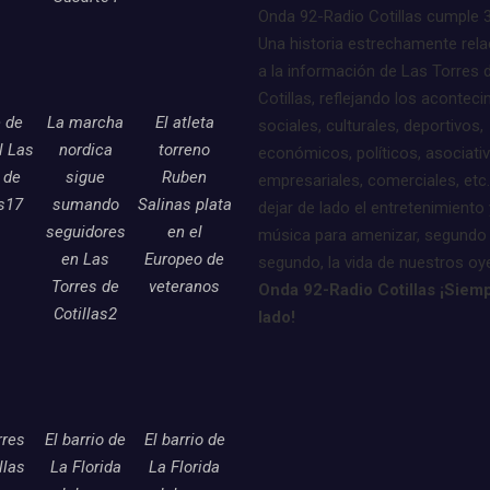
Onda 92-Radio Cotillas cumple 
Una historia estrechamente rel
a la información de Las Torres 
Cotillas, reflejando los acontec
e de
La marcha
El atleta
sociales, culturales, deportivos,
l Las
nordica
torreno
económicos, políticos, asociati
 de
sigue
Ruben
empresariales, comerciales, etc.
as17
sumando
Salinas plata
dejar de lado el entretenimiento 
seguidores
en el
música para amenizar, segundo
en Las
Europeo de
segundo, la vida de nuestros oy
Torres de
veteranos
Onda 92-Radio Cotillas ¡Siemp
Cotillas2
lado!
rres
El barrio de
El barrio de
llas
La Florida
La Florida