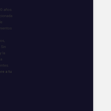
30 años.
acionada
de
imientos
vos,
 Sin
y la
 a
entes.
re a tu