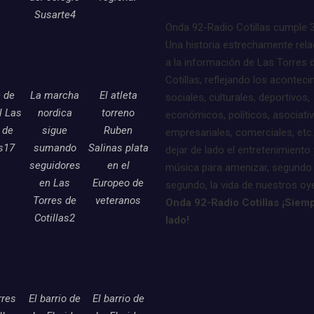
Susarte4
Onda 92-Radio Cotillas cumple 
Una historia estrechamente rel
a la información de Las Torres 
Cotillas, reflejando los acontec
e de
La marcha
El atleta
sociales, culturales, deportivos,
l Las
nordica
torreno
económicos, políticos, asociati
 de
sigue
Ruben
empresariales, comerciales, etc.
as17
sumando
Salinas plata
dejar de lado el entretenimiento 
seguidores
en el
música para amenizar, segundo
en Las
Europeo de
segundo, la vida de nuestros oy
Torres de
veteranos
Onda 92-Radio Cotillas ¡Siemp
Cotillas2
lado!
rres
El barrio de
El barrio de