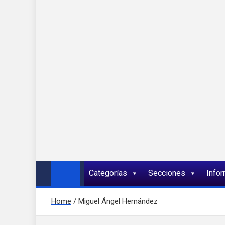
Onda 92 Multimed
Más cerca de ti
Categorías
Secciones
Info
Home
Miguel Ángel Hernández