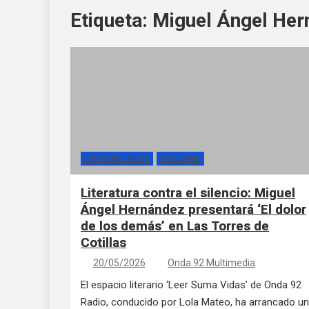
Etiqueta:
Miguel Ángel Her
LEER SUMA VIDAS
SECCIONES
Literatura contra el silencio: Miguel
Ángel Hernández presentará ‘El dolor
de los demás’ en Las Torres de
Cotillas
20/05/2026
Onda 92 Multimedia
El espacio literario ‘Leer Suma Vidas’ de Onda 92
Radio, conducido por Lola Mateo, ha arrancado u