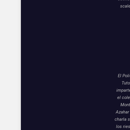
scal
El Pol
Tuto
impart
el col
Mon
Azahar
charla 
los rie