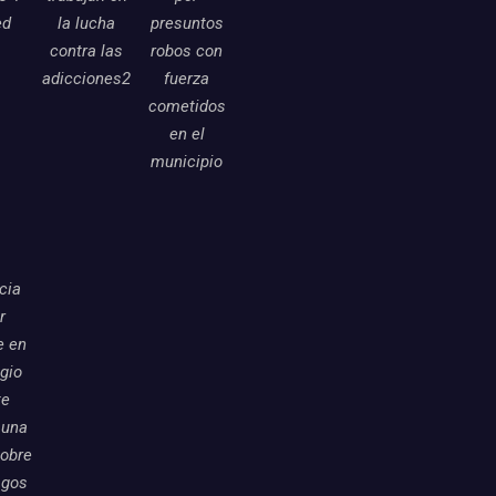
ed
la lucha
presuntos
contra las
robos con
adicciones2
fuerza
cometidos
en el
municipio
icia
r
e en
egio
te
 una
sobre
sgos