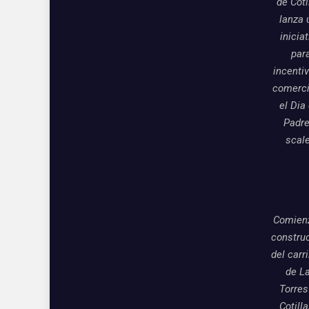
de Coti
lanza 
inicia
par
incentiv
comerci
el Dia
Padre
scal
Comienz
constru
del carri
de L
Torres
Cotill