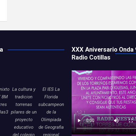
ía
XXX Aniversario Onda 
Radio Cotillas
mixto
La cultura y
El IES La
7 8M
tradicion
Florida
rres
torrenas
subcampeon
llas3
pilares de un
de la
proyecto
Olimpiada
educativo
de Geografia
del colegio
regional