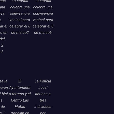
llas
La Florida
La Florida
una
celebra una
celebra una
tiva
convivencia
convivencia
a
vecinal para
vecinal para
ar el
celebrar el 8
celebrar el 8
o en
de marzo2
de marzo6
 del
 2
ed
a la
El
La Policia
ccion
Ayuntamient
Local
l bici
o torreno y el
detiene a
as
Centro Las
tres
 de
Flotas
individuos
as 1
trabajan en
por