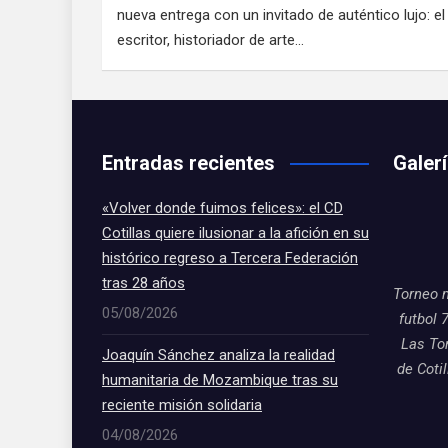
nueva entrega con un invitado de auténtico lujo: el
escritor, historiador de arte…
Entradas recientes
Galer
«Volver donde fuimos felices»: el CD
Cotillas quiere ilusionar a la afición en su
histórico regreso a Tercera Federación
tras 28 años
Torneo 
05/08/2026
futbol 
Las To
Joaquín Sánchez analiza la realidad
de Coti
humanitaria de Mozambique tras su
reciente misión solidaria
04/08/2026