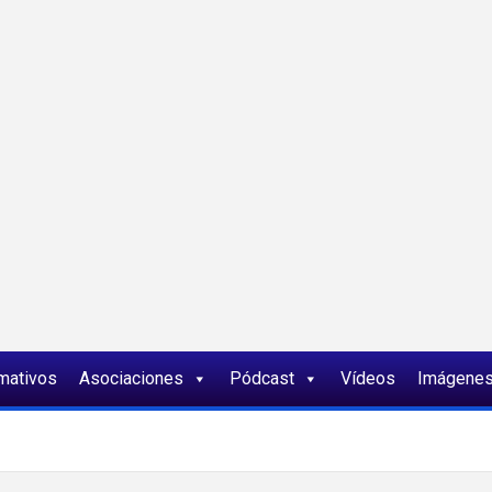
ia
rmativos
Asociaciones
Pódcast
Vídeos
Imágene