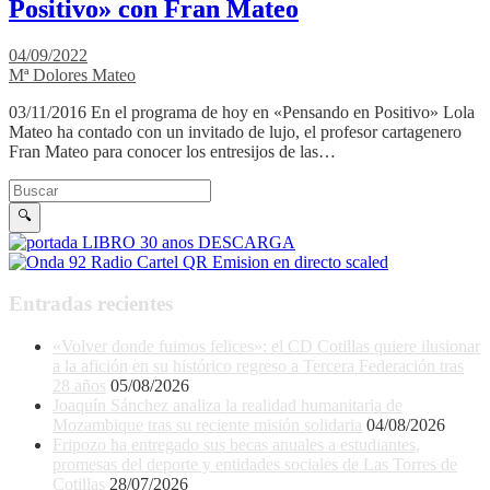
Positivo» con Fran Mateo
04/09/2022
Mª Dolores Mateo
03/11/2016 En el programa de hoy en «Pensando en Positivo» Lola
Mateo ha contado con un invitado de lujo, el profesor cartagenero
Fran Mateo para conocer los entresijos de las…
Buscar en la web
Buscar
🔍
Entradas recientes
«Volver donde fuimos felices»: el CD Cotillas quiere ilusionar
a la afición en su histórico regreso a Tercera Federación tras
28 años
05/08/2026
Joaquín Sánchez analiza la realidad humanitaria de
Mozambique tras su reciente misión solidaria
04/08/2026
Fripozo ha entregado sus becas anuales a estudiantes,
promesas del deporte y entidades sociales de Las Torres de
Cotillas
28/07/2026