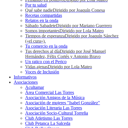
Por tu salud
Qué sabe nadie
Dirigido por Joaquín Conesa
Recetas compartidas
Relatos en la onda
Sábado Sabadete
Dirigido por Mariano Guerrero
Somos importantes
Dirigido por Lola Mateo
Tiempos de esperanza
Dirigido por Joaquín Sánchez
(«el cura»).
Tu comercio en la onda
Tus derechos al día
Dirigido por José Manuel
Hernández, Félix Cortés y Antonio Bravo
Un ratico con el Perico
Vidas ajenas
Dirigido por Lola Mateo
Voces de Inclusión
Informativos
Asociaciones
Acultamar
Área Comercial Las Torres
Asociación Amigos de la Música
Asociación de mujeres "Isabel González"
Asociación Literaria Las Torres
Asociación Socio-Cultural Torreña
Club Atletismo Las Torres
Club Petanca La Salceda