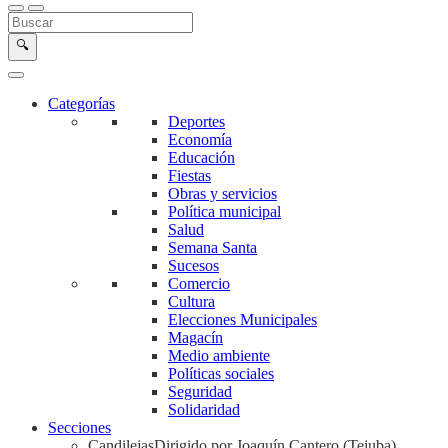
Buscar en la web
Buscar
🔍
Categorías
Deportes
Economía
Educación
Fiestas
Obras y servicios
Política municipal
Salud
Semana Santa
Sucesos
Comercio
Cultura
Elecciones Municipales
Magacín
Medio ambiente
Políticas sociales
Seguridad
Solidaridad
Secciones
Candilejas
Dirigido por Joaquín Cantero (Tejuba)