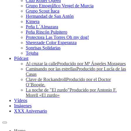
Club Roller Queen
Grupo Etnográfico Vergel de Murcia
Grupo Scout Ítaca
Hermandad de San Antón
Kimera
Peña L´Almazara
Peña Rincón Pulpitero
Protectora Las Torres Oh my dog!
Sherezade Color Esperanza
Sonrisas Solidarias
Tejuba
Pódcast
Al cruzar la calle
Producido por Mª Ángeles Moragues
Caminando por las estrellas
Producido por Lucía de las
Casas
Clave de Rockandroll
Producido por el Doctor
O’Boogie.
La noche de "El zurdo"
Producido por Antonio F.
Morell «El zurdo»
Vídeos
Imágenes
XXX Aniversario
Home