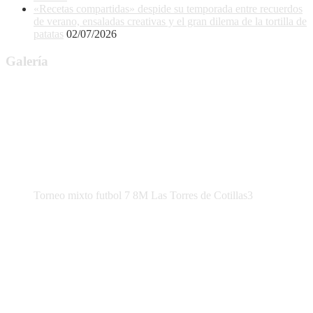
«Recetas compartidas» despide su temporada entre recuerdos
de verano, ensaladas creativas y el gran dilema de la tortilla de
patatas
02/07/2026
Galería
Torneo mixto futbol 7 8M Las Torres de Cotillas3