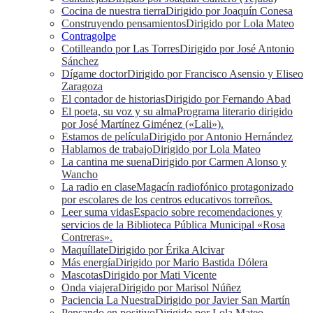
Cocina de nuestra tierra
Dirigido por Joaquín Conesa
Construyendo pensamientos
Dirigido por Lola Mateo
Contragolpe
Cotilleando por Las Torres
Dirigido por José Antonio
Sánchez
Dígame doctor
Dirigido por Francisco Asensio y Eliseo
Zaragoza
El contador de historias
Dirigido por Fernando Abad
El poeta, su voz y su alma
Programa literario dirigido
por José Martínez Giménez («Lali»).
Estamos de película
Dirigido por Antonio Hernández
Hablamos de trabajo
Dirigido por Lola Mateo
La cantina me suena
Dirigido por Carmen Alonso y
Wancho
La radio en clase
Magacín radiofónico protagonizado
por escolares de los centros educativos torreños.
Leer suma vidas
Espacio sobre recomendaciones y
servicios de la Biblioteca Pública Municipal «Rosa
Contreras».
Maquíllate
Dirigido por Érika Alcivar
Más energía
Dirigido por Mario Bastida Dólera
Mascotas
Dirigido por Mati Vicente
Onda viajera
Dirigido por Marisol Núñez
Paciencia La Nuestra
Dirigido por Javier San Martín
Pensando en positivo
Dirigido por Lola Mateo