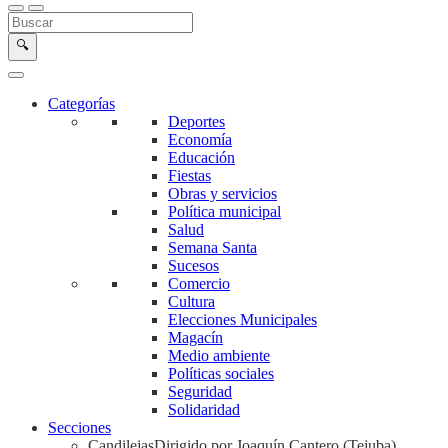
Buscar en la web
Buscar
🔍
Categorías
Deportes
Economía
Educación
Fiestas
Obras y servicios
Política municipal
Salud
Semana Santa
Sucesos
Comercio
Cultura
Elecciones Municipales
Magacín
Medio ambiente
Políticas sociales
Seguridad
Solidaridad
Secciones
Candilejas
Dirigido por Joaquín Cantero (Tejuba)