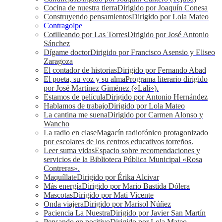
Cocina de nuestra tierra
Dirigido por Joaquín Conesa
Construyendo pensamientos
Dirigido por Lola Mateo
Contragolpe
Cotilleando por Las Torres
Dirigido por José Antonio
Sánchez
Dígame doctor
Dirigido por Francisco Asensio y Eliseo
Zaragoza
El contador de historias
Dirigido por Fernando Abad
El poeta, su voz y su alma
Programa literario dirigido
por José Martínez Giménez («Lali»).
Estamos de película
Dirigido por Antonio Hernández
Hablamos de trabajo
Dirigido por Lola Mateo
La cantina me suena
Dirigido por Carmen Alonso y
Wancho
La radio en clase
Magacín radiofónico protagonizado
por escolares de los centros educativos torreños.
Leer suma vidas
Espacio sobre recomendaciones y
servicios de la Biblioteca Pública Municipal «Rosa
Contreras».
Maquíllate
Dirigido por Érika Alcivar
Más energía
Dirigido por Mario Bastida Dólera
Mascotas
Dirigido por Mati Vicente
Onda viajera
Dirigido por Marisol Núñez
Paciencia La Nuestra
Dirigido por Javier San Martín
Pensando en positivo
Dirigido por Lola Mateo