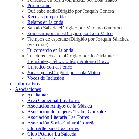
Por tu salud
Qué sabe nadie
Dirigido por Joaquín Conesa
Recetas compartidas
Relatos en la onda
Sábado Sabadete
Dirigido por Mariano Guerrero
Somos importantes
Dirigido por Lola Mateo
Tiempos de esperanza
Dirigido por Joaquín Sánchez
(«el cura»).
Tu comercio en la onda
Tus derechos al día
Dirigido por José Manuel
Hernández, Félix Cortés y Antonio Bravo
Un ratico con el Perico
Vidas ajenas
Dirigido por Lola Mateo
Voces de Inclusión
Informativos
Asociaciones
Acultamar
Área Comercial Las Torres
Asociación Amigos de la Música
Asociación de mujeres "Isabel González"
Asociación Literaria Las Torres
Asociación Socio-Cultural Torreña
Club Atletismo Las Torres
Club Petanca La Salceda