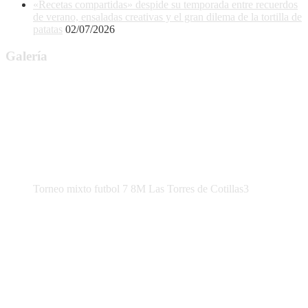
«Recetas compartidas» despide su temporada entre recuerdos
de verano, ensaladas creativas y el gran dilema de la tortilla de
patatas
02/07/2026
Galería
Torneo mixto futbol 7 8M Las Torres de Cotillas3