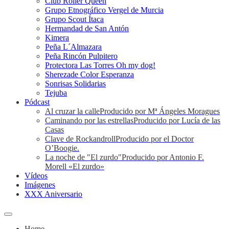
Club Roller Queen
Grupo Etnográfico Vergel de Murcia
Grupo Scout Ítaca
Hermandad de San Antón
Kimera
Peña L´Almazara
Peña Rincón Pulpitero
Protectora Las Torres Oh my dog!
Sherezade Color Esperanza
Sonrisas Solidarias
Tejuba
Pódcast
Al cruzar la calle
Producido por Mª Ángeles Moragues
Caminando por las estrellas
Producido por Lucía de las
Casas
Clave de Rockandroll
Producido por el Doctor
O’Boogie.
La noche de "El zurdo"
Producido por Antonio F.
Morell «El zurdo»
Vídeos
Imágenes
XXX Aniversario
Home