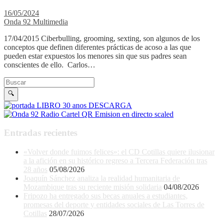
16/05/2024
Onda 92 Multimedia
17/04/2015 Ciberbulling, grooming, sexting, son algunos de los
conceptos que definen diferentes prácticas de acoso a las que
pueden estar expuestos los menores sin que sus padres sean
conscientes de ello. Carlos…
Buscar en la web
Buscar
🔍
Entradas recientes
«Volver donde fuimos felices»: el CD Cotillas quiere ilusionar
a la afición en su histórico regreso a Tercera Federación tras
28 años
05/08/2026
Joaquín Sánchez analiza la realidad humanitaria de
Mozambique tras su reciente misión solidaria
04/08/2026
Fripozo ha entregado sus becas anuales a estudiantes,
promesas del deporte y entidades sociales de Las Torres de
Cotillas
28/07/2026