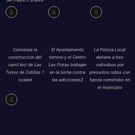
Larga
Larga
Larga
descripción
descripción
descripción
Comienza la
El Ayuntamiento
La Policia Local
construccion del
torreno y el Centro
detiene a tres
carril bici de Las
Las Flotas trabajan
individuos por
Torres de Cotillas 1
en la lucha contra
presuntos robos con
scaled
las adicciones2
fuerza cometidos en
el municipio
Larga
descripción