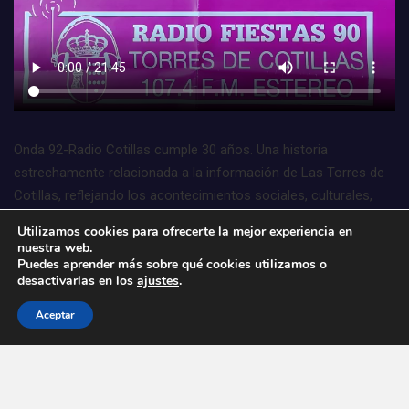
Onda 92-Radio Cotillas cumple 30 años. Una historia
estrechamente relacionada a la información de Las Torres de
Cotillas, reflejando los acontecimientos sociales, culturales,
deportivos, económicos, políticos, asociativos, empresariales,
Utilizamos cookies para ofrecerte la mejor experiencia en
comerciales, etc. Sin dejar de lado el entretenimiento y la
nuestra web.
Puedes aprender más sobre qué cookies utilizamos o
música para amenizar, segundo a segundo, la vida de nuestros
desactivarlas en los
ajustes
.
oyentes.
Onda 92-Radio Cotillas ¡Siempre a tu lado!
Aceptar
Copyright © Todos los derechos reservados | Tema por
MantraBrain