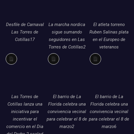
Desfile de Carnaval
La marcha nordica
El atleta torreno
Las Torres de
sigue sumando
Ruben Salinas plata
Cotillas17
seguidores en Las
en el Europeo de
Torres de Cotillas2
veteranos
Larga
Larga
Larga
descripción
descripción
descripción
Las Torres de
El barrio de La
El barrio de La
Cotillas lanza una
Florida celebra una
Florida celebra una
iniciativa para
convivencia vecinal
convivencia vecinal
incentivar el
para celebrar el 8 de
para celebrar el 8 de
comercio en el Dia
marzo2
marzo6
del Padre 2 scaled