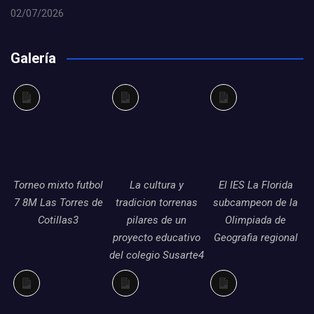
02/07/2026
Galería
Larga
Larga
Larga
descripción
descripción
descripción
Torneo mixto futbol
La cultura y
El IES La Florida
7 8M Las Torres de
tradicion torrenas
subcampeon de la
Cotillas3
pilares de un
Olimpiada de
proyecto educativo
Geografia regional
del colegio Susarte4
Larga
Larga
Larga
descripción
descripción
descripción