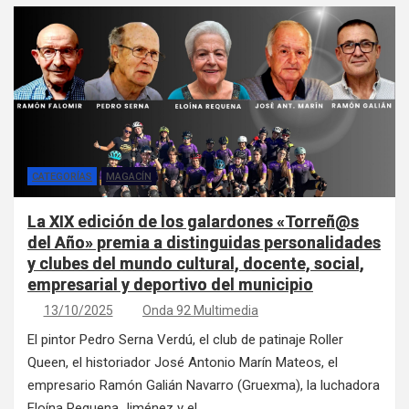
CATEGORÍAS
MAGACÍN
La XIX edición de los galardones «Torreñ@s
del Año» premia a distinguidas personalidades
y clubes del mundo cultural, docente, social,
empresarial y deportivo del municipio
13/10/2025
Onda 92 Multimedia
El pintor Pedro Serna Verdú, el club de patinaje Roller
Queen, el historiador José Antonio Marín Mateos, el
empresario Ramón Galián Navarro (Gruexma), la luchadora
Eloína Requena Jiménez y el…