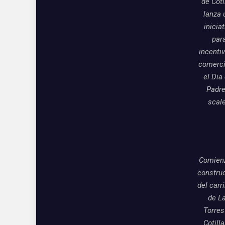
de Coti
lanza 
inicia
par
incentiv
comerci
el Dia
Padre
scal
Comienz
constru
del carri
de L
Torres
Cotill