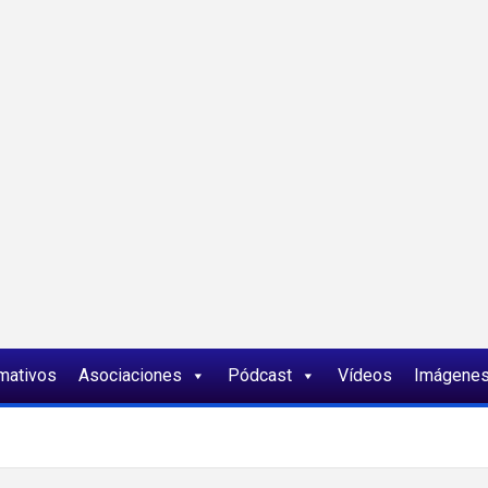
ia
rmativos
Asociaciones
Pódcast
Vídeos
Imágene