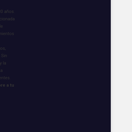
30 años.
acionada
de
imientos
vos,
 Sin
y la
 a
entes.
re a tu