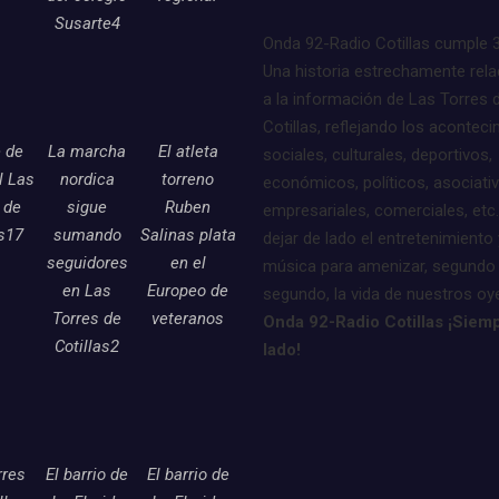
Susarte4
Onda 92-Radio Cotillas cumple 
Una historia estrechamente rel
a la información de Las Torres 
Cotillas, reflejando los acontec
e de
La marcha
El atleta
sociales, culturales, deportivos,
l Las
nordica
torreno
económicos, políticos, asociati
 de
sigue
Ruben
empresariales, comerciales, etc.
as17
sumando
Salinas plata
dejar de lado el entretenimiento 
seguidores
en el
música para amenizar, segundo
en Las
Europeo de
segundo, la vida de nuestros oy
Torres de
veteranos
Onda 92-Radio Cotillas ¡Siemp
Cotillas2
lado!
rres
El barrio de
El barrio de