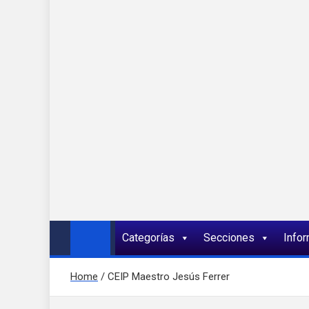
Onda 92 Multimed
Más cerca de ti
Categorías
Secciones
Info
Home
CEIP Maestro Jesús Ferrer