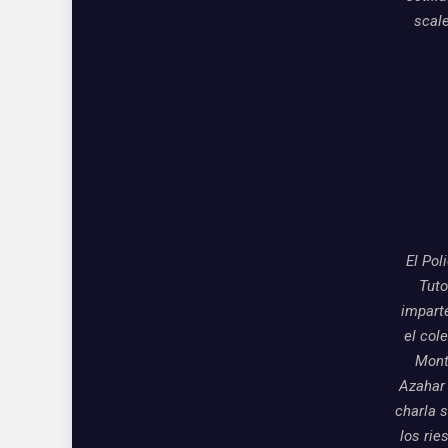
scal
El Pol
Tuto
impart
el col
Mon
Azahar
charla 
los rie