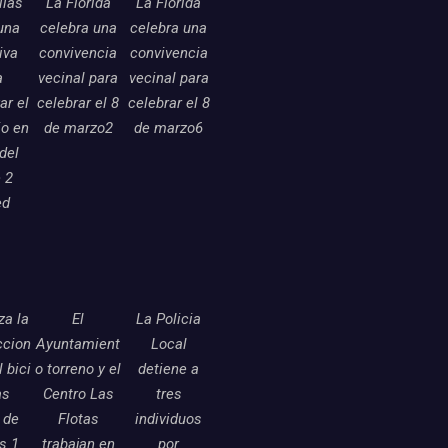
llas
La Florida
La Florida
una
celebra una
celebra una
tiva
convivencia
convivencia
a
vecinal para
vecinal para
ar el
celebrar el 8
celebrar el 8
o en
de marzo2
de marzo6
 del
 2
ed
a la
El
La Policia
ccion
Ayuntamient
Local
l bici
o torreno y el
detiene a
as
Centro Las
tres
 de
Flotas
individuos
as 1
trabajan en
por