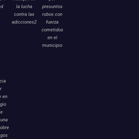
ed
la lucha
presuntos
contra las
robos con
adicciones2
fuerza
cometidos
en el
municipio
icia
r
e en
egio
te
 una
sobre
sgos