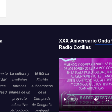
ía
XXX Aniversario Onda 
Radio Cotillas
mixto
La cultura y
El IES La
7 8M
tradicion
Florida
rres
torrenas
subcampeon
llas3
pilares de un
de la
proyecto
Olimpiada
educativo
de Geografia
del colegio
regional