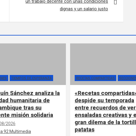
un trabajo decente con unas condiciones
dignas y un salario justo
ONES
TIEMPOS DE ESPERANZA
RECETAS COMPARTIDAS
SECCIONE
uín Sánchez analiza la
«Recetas compartidas
idad humanitaria de
despide su temporada
mbique tras su
entre recuerdos de ver
ente misión solidaria
ensaladas creativas y e
gran dilema de la tortil
08/2026
patatas
a 92 Multimedia