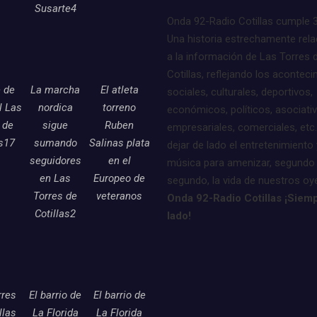
Susarte4
Onda 92-Radio Cotillas cumple 
Una historia estrechamente rel
a la información de Las Torres 
Cotillas, reflejando los acontec
e de
La marcha
El atleta
sociales, culturales, deportivos,
l Las
nordica
torreno
económicos, políticos, asociati
 de
sigue
Ruben
empresariales, comerciales, etc.
as17
sumando
Salinas plata
dejar de lado el entretenimiento 
seguidores
en el
música para amenizar, segundo
en Las
Europeo de
segundo, la vida de nuestros oy
Torres de
veteranos
Onda 92-Radio Cotillas ¡Siemp
Cotillas2
lado!
rres
El barrio de
El barrio de
llas
La Florida
La Florida