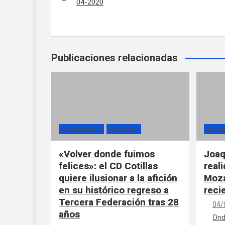
04-2020
Publicaciones relacionadas
CONTRAGOLPE
SECCIONES
SECCI
«Volver donde fuimos
Joaq
felices»: el CD Cotillas
real
quiere ilusionar a la afición
Moza
en su histórico regreso a
reci
Tercera Federación tras 28
04/
años
Ond