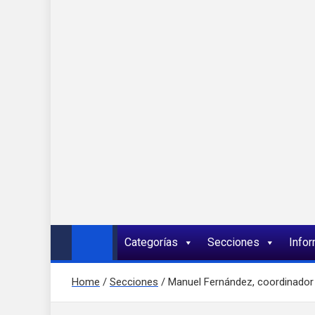
Onda 92 Multimed
Más cerca de ti
Categorías
Secciones
Info
Home
Secciones
Manuel Fernández, coordinador d