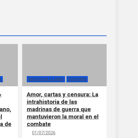
S
RELATOS EN LA ONDA
SECCIONES
»
Amor, cartas y censura: La
intrahistoria de las
ano,
madrinas de guerra que
l
mantuvieron la moral en el
la de
combate
01/07/2026