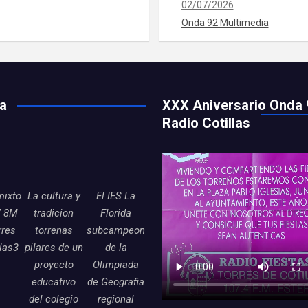
02/07/2026
Onda 92 Multimedia
ía
XXX Aniversario Onda 
Radio Cotillas
mixto
La cultura y
El IES La
7 8M
tradicion
Florida
rres
torrenas
subcampeon
llas3
pilares de un
de la
proyecto
Olimpiada
educativo
de Geografia
del colegio
regional