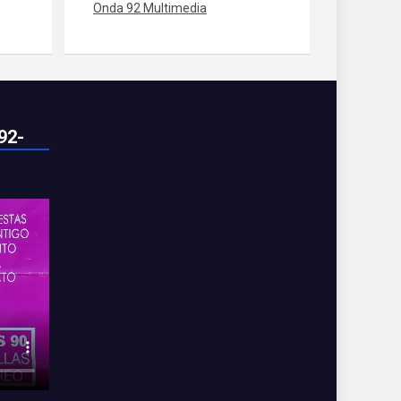
Onda 92 Multimedia
92-