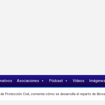
ia
rmativos
Asociaciones
Pódcast
Vídeos
Imágene
e Protección Civil, comenta cómo se desarrolla el reparto de libros