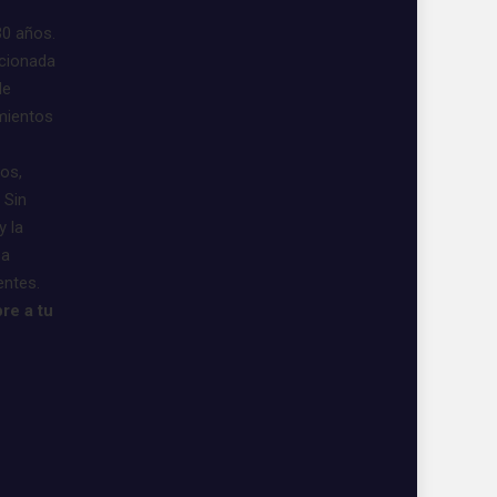
30 años.
acionada
de
imientos
vos,
 Sin
y la
 a
entes.
re a tu