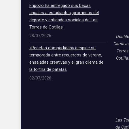
Fripozo ha entregado sus becas
anuales a estudiantes, promesas del
deporte y entidades sociales de Las
Torres de Cotillas
28/07/2026
Desfil
Carnava
«Recetas compartidas» despide su
Torres
temporada entre recuerdos de verano,
Cotill
ensaladas creativas y el gran dilema de
la tortilla de patatas
02/07/2026
Las To
de Coti