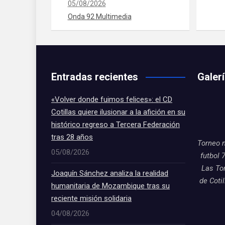
05/08/2026
Onda 92 Multimedia
Entradas recientes
Galer
«Volver donde fuimos felices»: el CD
Cotillas quiere ilusionar a la afición en su
histórico regreso a Tercera Federación
tras 28 años
Torneo 
05/08/2026
futbol 
Las To
Joaquín Sánchez analiza la realidad
de Coti
humanitaria de Mozambique tras su
reciente misión solidaria
04/08/2026