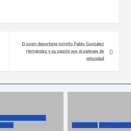
El joven deportista torreño Pablo González
Hernández y su pasión por el patinaje de
velocidad
ACIÓN AMIGOS DE LA MÚSICA
ACIONES
ASOCIACIONES
PEÑA L´ALMAZARA