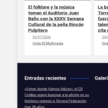
El folklore y la música
La b
toman el Auditorio Juan
Torr
Baño con la XXXV Semana
fuer
Cultural de la peña Rincón
tale
Pulpitero
cita
02/07/2026
24/
Onda 92 Multimedia
Ond
Entradas recientes
Galer
«Volver donde fuimos felices»: el CD
Cotillas quiere ilusionar a la afición en su
histórico regreso a Tercera Federación
tras 28 años