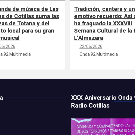
anda de música de Las
Tradición, cantera y un
es de Cotillas suma las
emotivo recuerdo: Así 
zas de Totana y del
ha fraguado la XXXVIII
nto local para su gran
Semana Cultural de la
 musical
L’Almazara
06/2026
22/06/2026
a 92 Multimedia
Onda 92 Multimedia
ía
XXX Aniversario Onda 
Radio Cotillas