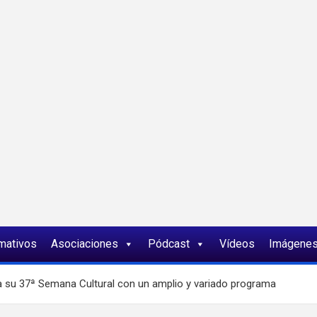
ia
rmativos
Asociaciones
Pódcast
Vídeos
Imágene
a su 37ª Semana Cultural con un amplio y variado programa