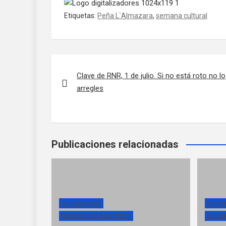
Etiquetas:
Peña L`Almazara
,
semana cultural
Navegación de entradas
Clave de RNR, 1 de julio. Si no está roto no lo
arregles
Publicaciones relacionadas
ASOCIACIONES
ASOCI
PEÑA RINCÓN PULPITERO
ASOCI