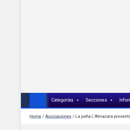
Onda 92 Multimed
Más cerca de ti
Categorías
Secciones
Info
Home
Asociaciones
La peña L’Almazara present