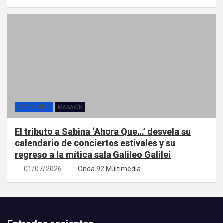
CATEGORÍAS
MAGACÍN
El tributo a Sabina ‘Ahora Que…’ desvela su
calendario de conciertos estivales y su
regreso a la mítica sala Galileo Galilei
01/07/2026
Onda 92 Multimedia