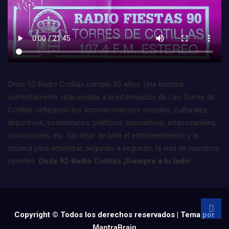
Onda 92-Radio Cotillas cumple 30 años. Una historia
estrechamente relacionada a la información de Las Torres de
Cotillas, reflejando los acontecimientos sociales, culturales,
deportivos, económicos, políticos, asociativos, empresariales,
comerciales, etc. Sin dejar de lado el entretenimiento y la
música para amenizar, segundo a segundo, la vida de nuestros
oyentes.
Onda 92-Radio Cotillas ¡Siempre a tu lado!
Copyright © Todos los derechos reservados | Tema por
MantraBrain