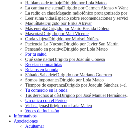
Hablamos de trabajo
Dirigido por Lola Mateo
La cantina me suena
Dirigido por Carmen Alonso y Wan
La radio en clase
Magacín radiofónico protagonizado por e
Leer suma vidas
Espacio sobre recomendaciones y servici
Maquíllate
Dirigido por Érika Alcivar
Más energía
Dirigido por Mario Bastida Dólera
Mascotas
Dirigido por Mati Vicente
Onda viajera
Dirigido por Marisol Núñez
Paciencia La Nuestra
Dirigido por Javier San Martín
Pensando en positivo
Dirigido por Lola Mateo
Por tu salud
Qué sabe nadie
Dirigido por Joaquín Conesa
Recetas compartidas
Relatos en la onda
Sábado Sabadete
Dirigido por Mariano Guerrero
Somos importantes
Dirigido por Lola Mateo
Tiempos de esperanza
Dirigido por Joaquín Sánchez («el 
Tu comercio en la onda
Tus derechos al día
Dirigido por José Manuel Hernández,
Un ratico con el Perico
Vidas ajenas
Dirigido por Lola Mateo
Voces de Inclusión
Informativos
Asociaciones
Acultamar