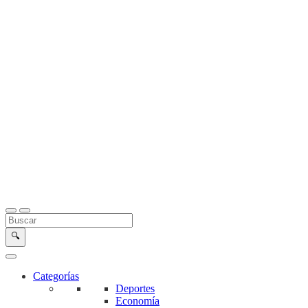
Buscar en la web
Buscar
🔍
Categorías
Deportes
Economía