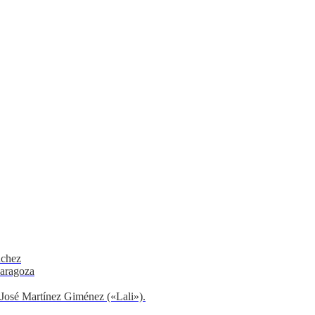
nchez
Zaragoza
r José Martínez Giménez («Lali»).