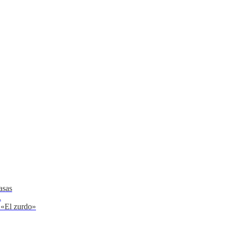
asas
.
 «El zurdo»