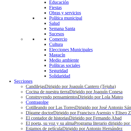
Educación
Fiestas
Obras y servicios
Política municipal
Salud
Semana Santa
Sucesos
Comercio
Cultura
Elecciones Municipales
Magacín
Medio ambiente
Políticas sociales
Seguridad
Solidaridad
Secciones
Candilejas
Dirigido por Joaquín Cantero (Tejuba)
Cocina de nuestra tierra
Dirigido por Joaquín Conesa
Construyendo pensamientos
Dirigido por Lola Mateo
Contragolpe
Cotilleando por Las Torres
Dirigido por José Antonio Sá
Dígame doctor
Dirigido por Francisco Asensio y Eliseo 
El contador de historias
Dirigido por Fernando Abad
El poeta, su voz y su alma
Programa literario dirigido po
Estamos de película
Dirigido por Antonio Hernández