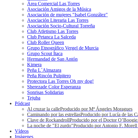
Área Comercial Las Torres
Asociación Amigos de la Música
Asociación de mujeres "Isabel González"
Asociación Literaria Las Torres
Asociación Socio-Cultural Torreña
Club Atletismo Las Torres
Club Petanca La Salceda
Club Roller Queen
Grupo Etnográfico Vergel de Murcia
Grupo Scout Ítaca
Hermandad de San Antón
Kimera
Peña L´Almazara
Peña Rincón Pulpitero
Protectora Las Torres Oh my dog!
Sherezade Color Esperanza
Sonrisas Solidarias
Tejuba
Pódcast
Al cruzar la calle
Producido por Mª Ángeles Moragues
Caminando por las estrellas
Producido por Lucía de las C
Clave de Rockandroll
Producido por el Doctor O’Boogie
La noche de "El zurdo"
Producido por Antonio F. Morell
Vídeos
Imágenes