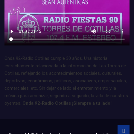
Onda 92-Radio Cotillas cumple 30 años. Una historia
estrechamente relacionada a la información de Las Torres de
Cotillas, reflejando los acontecimientos sociales, culturales,
deportivos, económicos, políticos, asociativos, empresariales,
comerciales, etc. Sin dejar de lado el entretenimiento y la
música para amenizar, segundo a segundo, la vida de nuestros
oyentes.
Onda 92-Radio Cotillas ¡Siempre a tu lado!