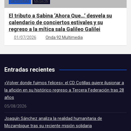
CATEGORÍAS
MAGACÍN
El tributo a Sabina ‘Ahora Que…’ desvela su
calendario de conciertos estivales y su
regreso a la mítica sala Galileo Galilei
01/07/2026
Onda 92 Multimedia
Entradas recientes
«Volver donde fuimos felices»: el CD Cotillas quiere ilusionar a
la afición en su histórico regreso a Tercera Federación tras 28
años
05/08/2026
Joaquín Sánchez analiza la realidad humanitaria de
Mozambique tras su reciente misión solidaria