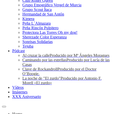
Club Roller Queen
Grupo Etnográfico Vergel de Murcia
Grupo Scout Ítaca
Hermandad de San Antón
Kimera
Peña L´Almazara
Peña Rincón Pulpitero
Protectora Las Torres Oh my dog!
Sherezade Color Esperanza
Sonrisas Solidarias
Tejuba
Pódcast
Al cruzar la calle
Producido por Mª Ángeles Moragues
Caminando por las estrellas
Producido por Lucía de las
Casas
Clave de Rockandroll
Producido por el Doctor
O’Boogie.
La noche de "El zurdo"
Producido por Antonio F.
Morell «El zurdo»
Vídeos
Imágenes
XXX Aniversario
Home