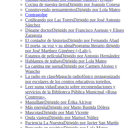
Cocina de nuestra tierra
Dirigido por Joaquín Conesa
Construyendo pensamientos
Dirigido por Lola Mateo
Contragolpe
Cotilleando por Las Torres
Dirigido por José Antonio
Sánchez
Dígame doctor
Dirigido por Francisco Asensio y Eliseo
Zaragoza
El contador de historias
Dirigido por Fernando Abad
El poeta, su voz y su alma
Programa literario dirigido
por José Martínez Giménez («Lali»).
Estamos de película
Dirigido por Antonio Hernández
Hablamos de trabajo
Dirigido por Lola Mateo
La cantina me suena
Dirigido por Carmen Alonso y
Wancho
La radio en clase
Magacín radiofónico protagonizado
por escolares de los centros educativos torreños.
Leer suma vidas
Espacio sobre recomendaciones y
servicios de la Biblioteca Pública Municipal «Rosa
Contreras».
Maquíllate
Dirigido por Érika Alcivar
Más energía
Dirigido por Mario Bastida Dólera
Mascotas
Dirigido por Mati Vicente
Onda viajera
Dirigido por Marisol Núñez
Paciencia La Nuestra
Dirigido por Javier San Martín
Pensando en positivo
Dirigido por Lola Mateo