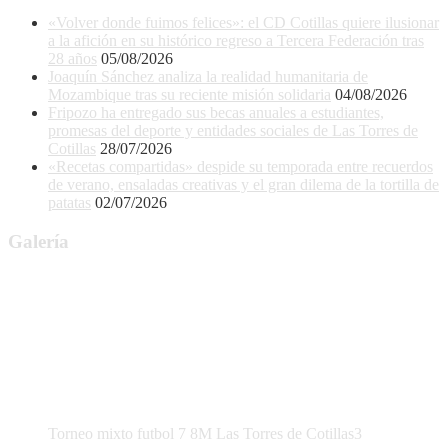
«Volver donde fuimos felices»: el CD Cotillas quiere ilusionar
a la afición en su histórico regreso a Tercera Federación tras
28 años
05/08/2026
Joaquín Sánchez analiza la realidad humanitaria de
Mozambique tras su reciente misión solidaria
04/08/2026
Fripozo ha entregado sus becas anuales a estudiantes,
promesas del deporte y entidades sociales de Las Torres de
Cotillas
28/07/2026
«Recetas compartidas» despide su temporada entre recuerdos
de verano, ensaladas creativas y el gran dilema de la tortilla de
patatas
02/07/2026
Galería
Torneo mixto futbol 7 8M Las Torres de Cotillas3