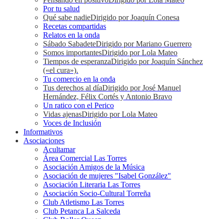
Por tu salud
Qué sabe nadie
Dirigido por Joaquín Conesa
Recetas compartidas
Relatos en la onda
Sábado Sabadete
Dirigido por Mariano Guerrero
Somos importantes
Dirigido por Lola Mateo
Tiempos de esperanza
Dirigido por Joaquín Sánchez
(«el cura»).
Tu comercio en la onda
Tus derechos al día
Dirigido por José Manuel
Hernández, Félix Cortés y Antonio Bravo
Un ratico con el Perico
Vidas ajenas
Dirigido por Lola Mateo
Voces de Inclusión
Informativos
Asociaciones
Acultamar
Área Comercial Las Torres
Asociación Amigos de la Música
Asociación de mujeres "Isabel González"
Asociación Literaria Las Torres
Asociación Socio-Cultural Torreña
Club Atletismo Las Torres
Club Petanca La Salceda