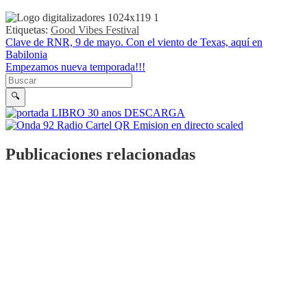
Etiquetas:
Good Vibes Festival
Navegación de entradas
Clave de RNR, 9 de mayo. Con el viento de Texas, aquí en
Babilonia
Empezamos nueva temporada!!!
Buscar en la web
Buscar
🔍
Publicaciones relacionadas