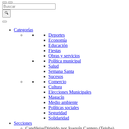
Buscar en la web
Buscar
🔍
Categorías
Deportes
Economía
Educación
Fiestas
Obras y servicios
Política municipal
Salud
Semana Santa
Sucesos
Comercio
Cultura
Elecciones Municipales
Magacín
Medio ambiente
Políticas sociales
Seguridad
Solidaridad
Secciones
Candilejas
Dirigido por Joaquín Cantero (Tejuba)