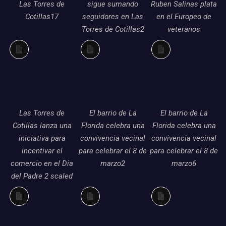
Las Torres de
sigue sumando
Ruben Salinas plata
Cotillas17
seguidores en Las
en el Europeo de
Torres de Cotillas2
veteranos
Larga
Larga
Larga
descripción
descripción
descripción
Las Torres de
El barrio de La
El barrio de La
Cotillas lanza una
Florida celebra una
Florida celebra una
iniciativa para
convivencia vecinal
convivencia vecinal
incentivar el
para celebrar el 8 de
para celebrar el 8 de
comercio en el Dia
marzo2
marzo6
del Padre 2 scaled
Larga
Larga
Larga
descripción
descripción
descripción