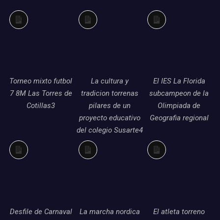
Larga
Larga
Larga
descripción
descripción
descripción
Torneo mixto futbol
La cultura y
El IES La Florida
7 8M Las Torres de
tradicion torrenas
subcampeon de la
Cotillas3
pilares de un
Olimpiada de
proyecto educativo
Geografia regional
del colegio Susarte4
Larga
Larga
Larga
descripción
descripción
descripción
Desfile de Carnaval
La marcha nordica
El atleta torreno