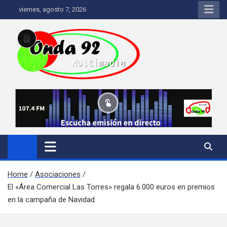
Saltar
Saltar
Saltar al contenido
viernes, agosto 7, 2026
al
a
contenido
la
navegación
Larga
descripción
Onda 92 Multimedia
Más cerca de ti
Home
Asociaciones
El «Área Comercial Las Torres» regala 6.000 euros en premios
en la campaña de Navidad