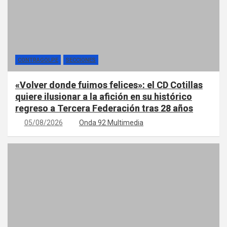
CONTRAGOLPE
SECCIONES
«Volver donde fuimos felices»: el CD Cotillas
quiere ilusionar a la afición en su histórico
regreso a Tercera Federación tras 28 años
05/08/2026
Onda 92 Multimedia