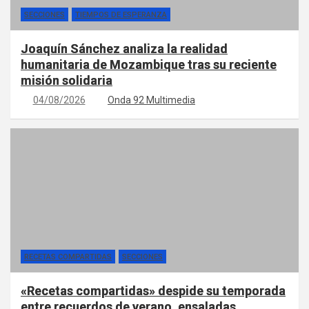
SECCIONES
TIEMPOS DE ESPERANZA
Joaquín Sánchez analiza la realidad
humanitaria de Mozambique tras su reciente
misión solidaria
04/08/2026
Onda 92 Multimedia
RECETAS COMPARTIDAS
SECCIONES
«Recetas compartidas» despide su temporada
entre recuerdos de verano, ensaladas