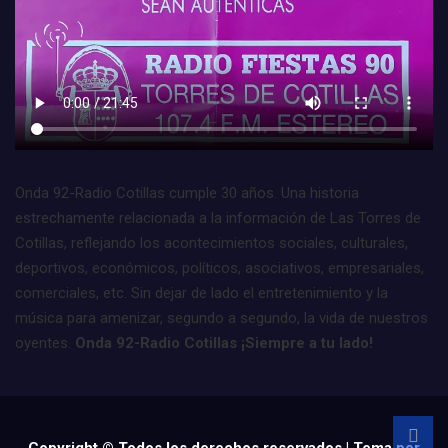
Onda 92-Radio Cotillas cumple 30 años. Una historia
estrechamente relacionada a la información de Las Torres de
Cotillas, reflejando los acontecimientos sociales, culturales,
deportivos, económicos, políticos, asociativos, empresariales,
comerciales, etc. Sin dejar de lado el entretenimiento y la
música para amenizar, segundo a segundo, la vida de nuestros
oyentes.
Onda 92-Radio Cotillas ¡Siempre a tu lado!
Copyright © Todos los derechos reservados | Tema por