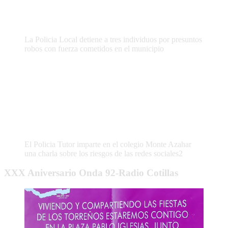
La Policia Local detiene a tres individuos por presuntos
robos con fuerza cometidos en el municipio
El Policia Tutor imparte en el colegio Monte Azahar
una charla sobre los riesgos de las redes sociales2
XXX Aniversario Onda 92-Radio Cotillas