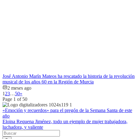
José Antonio Marín Mateos ha rescatado la historia de la revolución
musical de los años 60 en la Región de Murcia
2 meses ago
1
2
3
…
50
»
Page 1 of 50
Navegación de entradas
«Emoción y recuerdos» para el pregón de la Semana Santa de este
año
Eloina Requena Jiménez, todo un ejemplo de mujer trabajadora,
luchadora, y valiente
Buscar en la web