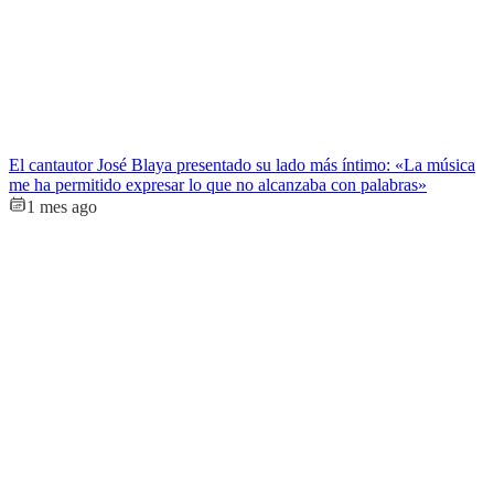
El cantautor José Blaya presentado su lado más íntimo: «La música
me ha permitido expresar lo que no alcanzaba con palabras»
1 mes ago