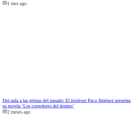
1 mes ago
Del aula a las grietas del pasado: El profesor Paco Jiménez presenta
su novela ‘Los corredores del tiempo’
2 meses ago