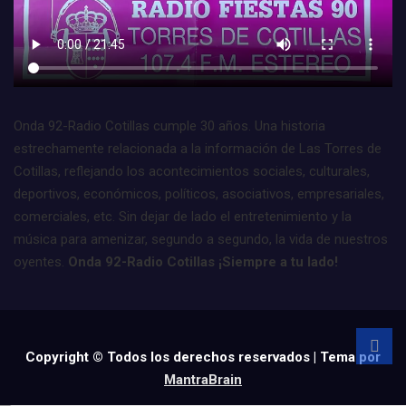
Onda 92-Radio Cotillas cumple 30 años. Una historia
estrechamente relacionada a la información de Las Torres de
Cotillas, reflejando los acontecimientos sociales, culturales,
deportivos, económicos, políticos, asociativos, empresariales,
comerciales, etc. Sin dejar de lado el entretenimiento y la
música para amenizar, segundo a segundo, la vida de nuestros
oyentes.
Onda 92-Radio Cotillas ¡Siempre a tu lado!
Copyright © Todos los derechos reservados | Tema por
MantraBrain