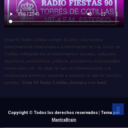
Onda 92-Radio Cotillas cumple 30 años. Una historia
estrechamente relacionada a la información de Las Torres de
Cotillas, reflejando los acontecimientos sociales, culturales,
deportivos, económicos, políticos, asociativos, empresariales,
comerciales, etc. Sin dejar de lado el entretenimiento y la
música para amenizar, segundo a segundo, la vida de nuestros
oyentes.
Onda 92-Radio Cotillas ¡Siempre a tu lado!
Copyright © Todos los derechos reservados | Tema por
MantraBrain