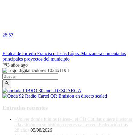
26:57
El alcalde torreño Francisco Jesús López Manzanera comenta los
principales proyectos del municipio
3 años ago
Buscar en la web
Buscar
🔍
Entradas recientes
«Volver donde fuimos felices»: el CD Cotillas quiere ilusionar
a la afición en su histórico regreso a Tercera Federación tras
28 años
05/08/2026