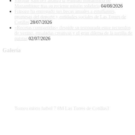
Joaquín Sánchez analiza la realidad humanitaria de
Mozambique tras su reciente misión solidaria
04/08/2026
Fripozo ha entregado sus becas anuales a estudiantes,
promesas del deporte y entidades sociales de Las Torres de
Cotillas
28/07/2026
«Recetas compartidas» despide su temporada entre recuerdos
de verano, ensaladas creativas y el gran dilema de la tortilla de
patatas
02/07/2026
Galería
Torneo mixto futbol 7 8M Las Torres de Cotillas3