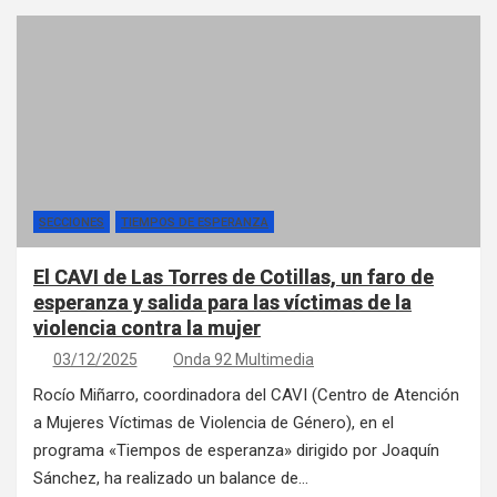
SECCIONES
TIEMPOS DE ESPERANZA
El CAVI de Las Torres de Cotillas, un faro de
esperanza y salida para las víctimas de la
violencia contra la mujer
03/12/2025
Onda 92 Multimedia
Rocío Miñarro, coordinadora del CAVI (Centro de Atención
a Mujeres Víctimas de Violencia de Género), en el
programa «Tiempos de esperanza» dirigido por Joaquín
Sánchez, ha realizado un balance de…