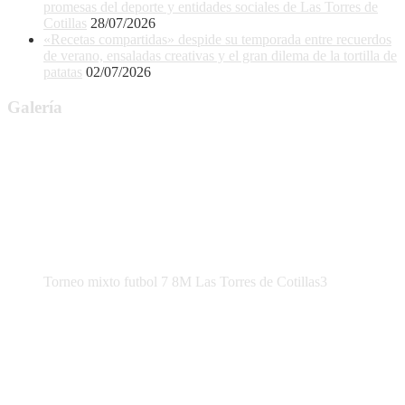
promesas del deporte y entidades sociales de Las Torres de
Cotillas
28/07/2026
«Recetas compartidas» despide su temporada entre recuerdos
de verano, ensaladas creativas y el gran dilema de la tortilla de
patatas
02/07/2026
Galería
Torneo mixto futbol 7 8M Las Torres de Cotillas3