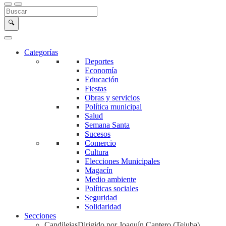
Buscar en la web
Buscar
🔍
Categorías
Deportes
Economía
Educación
Fiestas
Obras y servicios
Política municipal
Salud
Semana Santa
Sucesos
Comercio
Cultura
Elecciones Municipales
Magacín
Medio ambiente
Políticas sociales
Seguridad
Solidaridad
Secciones
Candilejas
Dirigido por Joaquín Cantero (Tejuba)