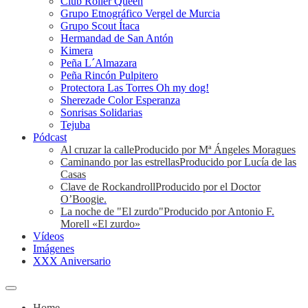
Club Roller Queen
Grupo Etnográfico Vergel de Murcia
Grupo Scout Ítaca
Hermandad de San Antón
Kimera
Peña L´Almazara
Peña Rincón Pulpitero
Protectora Las Torres Oh my dog!
Sherezade Color Esperanza
Sonrisas Solidarias
Tejuba
Pódcast
Al cruzar la calle
Producido por Mª Ángeles Moragues
Caminando por las estrellas
Producido por Lucía de las
Casas
Clave de Rockandroll
Producido por el Doctor
O’Boogie.
La noche de "El zurdo"
Producido por Antonio F.
Morell «El zurdo»
Vídeos
Imágenes
XXX Aniversario
Home