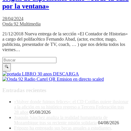
por la ventana»
28/04/2024
Onda 92 Multimedia
21/12/2018 Nueva entrega de la sección «El Contador de Historias»
a cargo del polifacético Fernando Abad, (actor, escritor, mago,
publicista, presentador de TV, coach, … ) que nos deleita todos los
viernes…
Buscar en la web
Buscar
🔍
Entradas recientes
«Volver donde fuimos felices»: el CD Cotillas quiere ilusionar
a la afición en su histórico regreso a Tercera Federación tras
28 años
05/08/2026
Joaquín Sánchez analiza la realidad humanitaria de
Mozambique tras su reciente misión solidaria
04/08/2026
Fripozo ha entregado sus becas anuales a estudiantes,