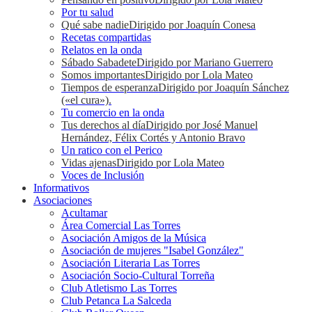
Por tu salud
Qué sabe nadie
Dirigido por Joaquín Conesa
Recetas compartidas
Relatos en la onda
Sábado Sabadete
Dirigido por Mariano Guerrero
Somos importantes
Dirigido por Lola Mateo
Tiempos de esperanza
Dirigido por Joaquín Sánchez
(«el cura»).
Tu comercio en la onda
Tus derechos al día
Dirigido por José Manuel
Hernández, Félix Cortés y Antonio Bravo
Un ratico con el Perico
Vidas ajenas
Dirigido por Lola Mateo
Voces de Inclusión
Informativos
Asociaciones
Acultamar
Área Comercial Las Torres
Asociación Amigos de la Música
Asociación de mujeres "Isabel González"
Asociación Literaria Las Torres
Asociación Socio-Cultural Torreña
Club Atletismo Las Torres
Club Petanca La Salceda