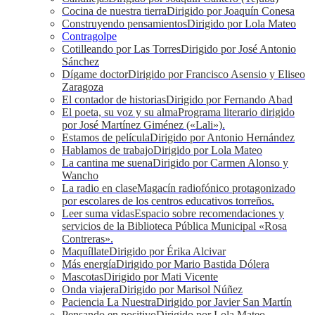
Cocina de nuestra tierra
Dirigido por Joaquín Conesa
Construyendo pensamientos
Dirigido por Lola Mateo
Contragolpe
Cotilleando por Las Torres
Dirigido por José Antonio
Sánchez
Dígame doctor
Dirigido por Francisco Asensio y Eliseo
Zaragoza
El contador de historias
Dirigido por Fernando Abad
El poeta, su voz y su alma
Programa literario dirigido
por José Martínez Giménez («Lali»).
Estamos de película
Dirigido por Antonio Hernández
Hablamos de trabajo
Dirigido por Lola Mateo
La cantina me suena
Dirigido por Carmen Alonso y
Wancho
La radio en clase
Magacín radiofónico protagonizado
por escolares de los centros educativos torreños.
Leer suma vidas
Espacio sobre recomendaciones y
servicios de la Biblioteca Pública Municipal «Rosa
Contreras».
Maquíllate
Dirigido por Érika Alcivar
Más energía
Dirigido por Mario Bastida Dólera
Mascotas
Dirigido por Mati Vicente
Onda viajera
Dirigido por Marisol Núñez
Paciencia La Nuestra
Dirigido por Javier San Martín
Pensando en positivo
Dirigido por Lola Mateo