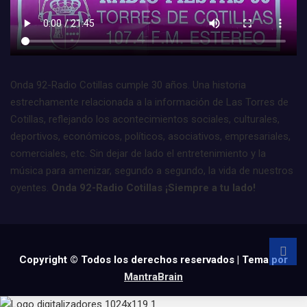
Onda 92-Radio Cotillas cumple 30 años. Una historia
estrechamente relacionada a la información de Las Torres de
Cotillas, reflejando los acontecimientos sociales, culturales,
deportivos, económicos, políticos, asociativos, empresariales,
comerciales, etc. Sin dejar de lado el entretenimiento y la
música para amenizar, segundo a segundo, la vida de nuestros
oyentes.
Onda 92-Radio Cotillas ¡Siempre a tu lado!
Copyright © Todos los derechos reservados | Tema por
MantraBrain