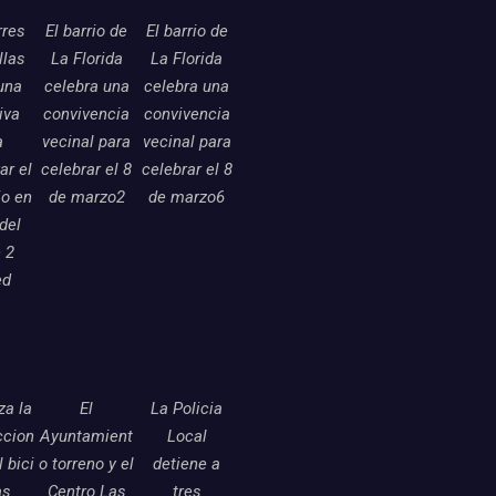
rres
El barrio de
El barrio de
llas
La Florida
La Florida
una
celebra una
celebra una
tiva
convivencia
convivencia
a
vecinal para
vecinal para
ar el
celebrar el 8
celebrar el 8
o en
de marzo2
de marzo6
 del
 2
ed
a la
El
La Policia
ccion
Ayuntamient
Local
l bici
o torreno y el
detiene a
as
Centro Las
tres