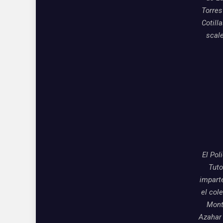
Torres
Cotill
scal
El Pol
Tuto
impart
el col
Mon
Azahar