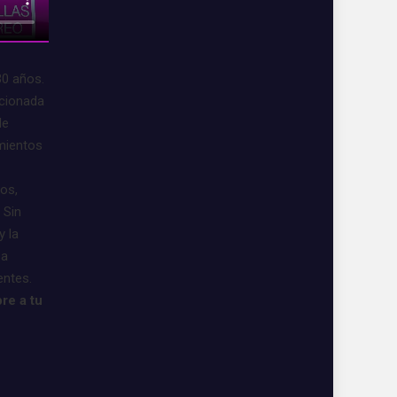
30 años.
acionada
de
imientos
vos,
 Sin
y la
 a
entes.
re a tu