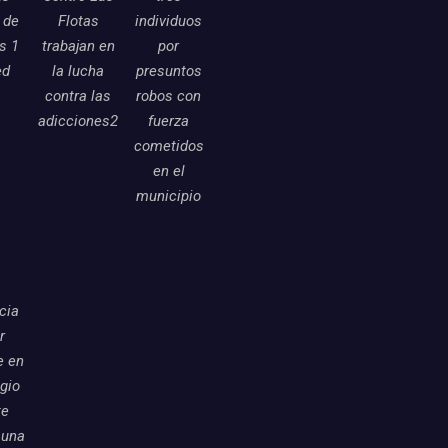
 de
Flotas
individuos
as 1
trabajan en
por
ed
la lucha
presuntos
contra las
robos con
adicciones2
fuerza
cometidos
en el
municipio
icia
r
e en
egio
te
 una