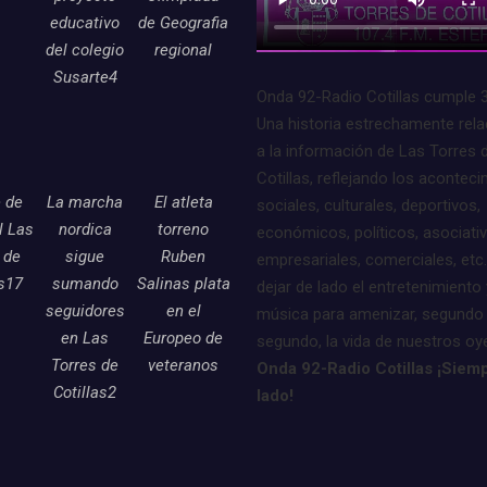
educativo
de Geografia
del colegio
regional
Susarte4
Onda 92-Radio Cotillas cumple 
Una historia estrechamente rel
a la información de Las Torres 
Cotillas, reflejando los acontec
e de
La marcha
El atleta
sociales, culturales, deportivos,
l Las
nordica
torreno
económicos, políticos, asociati
 de
sigue
Ruben
empresariales, comerciales, etc.
as17
sumando
Salinas plata
dejar de lado el entretenimiento 
seguidores
en el
música para amenizar, segundo
en Las
Europeo de
segundo, la vida de nuestros oy
Torres de
veteranos
Onda 92-Radio Cotillas ¡Siemp
Cotillas2
lado!