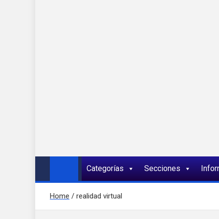
Onda 92 Multimed
Más cerca de ti
Categorías
Secciones
Info
Home
realidad virtual