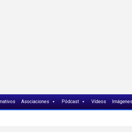
ia
rmativos
Asociaciones
Pódcast
Vídeos
Imágene