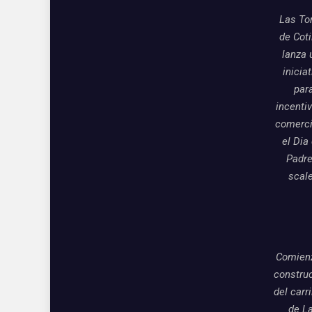
Las To
de Coti
lanza 
inicia
par
incentiv
comerci
el Dia
Padre
scal
Comienz
constru
del carri
de L