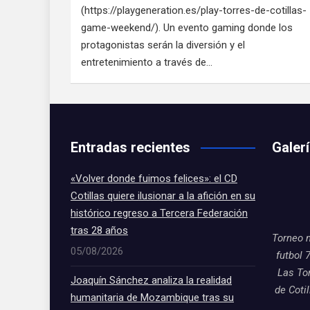
(https://playgeneration.es/play-torres-de-cotillas-
game-weekend/). Un evento gaming donde los
protagonistas serán la diversión y el
entretenimiento a través de…
Entradas recientes
Galer
«Volver donde fuimos felices»: el CD
Cotillas quiere ilusionar a la afición en su
histórico regreso a Tercera Federación
tras 28 años
Torneo 
05/08/2026
futbol 
Las To
Joaquín Sánchez analiza la realidad
de Coti
humanitaria de Mozambique tras su