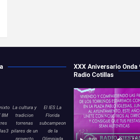
ía
XXX Aniversario Onda 
Radio Cotillas
mixto
La cultura y
El IES La
7 8M
tradicion
Florida
rres
torrenas
subcampeon
llas3
pilares de un
de la
proyecto
Olimpiada