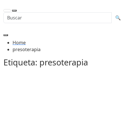
Buscar en la web
Busca
🔍
Home
presoterapia
Etiqueta:
presoterapia