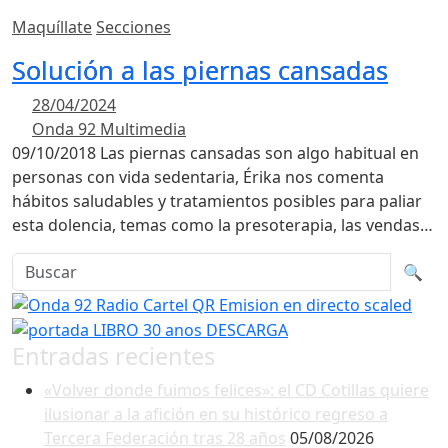
Maquíllate
Secciones
Solución a las piernas cansadas
28/04/2024
Onda 92 Multimedia
09/10/2018 Las piernas cansadas son algo habitual en
personas con vida sedentaria, Érika nos comenta
hábitos saludables y tratamientos posibles para paliar
esta dolencia, temas como la presoterapia, las vendas…
Buscar en la web
Busca
🔍
Entradas recientes
«Volver donde fuimos felices»: el CD Cotillas quiere
ilusionar a la afición en su histórico regreso a
Tercera Federación tras 28 años
05/08/2026