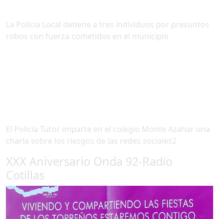
La Policia Local detiene a tres individuos por presuntos
robos con fuerza cometidos en el municipio
El Policia Tutor imparte en el colegio Monte Azahar una
charla sobre los riesgos de las redes sociales2
XXX Aniversario Onda 92-Radio
Cotillas