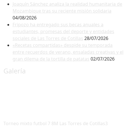
Joaquín Sánchez analiza la realidad humanitaria de
Mozambique tras su reciente misión solidaria
04/08/2026
Fripozo ha entregado sus becas anuales a
estudiantes, promesas del deporte y entidades
sociales de Las Torres de Cotillas
28/07/2026
«Recetas compartidas» despide su temporada
entre recuerdos de verano, ensaladas creativas y el
gran dilema de la tortilla de patatas
02/07/2026
Galería
Torneo mixto futbol 7 8M Las Torres de Cotillas3