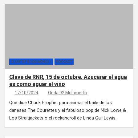
CLAVE DE ROCKANDROLL
PÓDCAST
Clave de RNR, 15 de octubre. Azucarar el agua
es como aguar el vino
17/10/2024
Onda 92 Multimedia
Que dice Chuck Prophet para animar el baile de los
daneses The Courettes y el fabuloso pop de Nick Lowe &
Los Straitjackets o el rockandroll de Linda Gail Lewis…