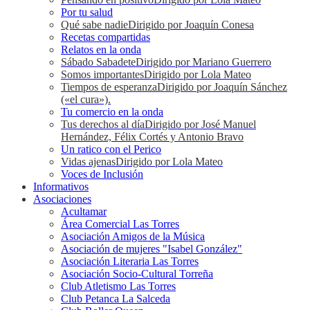
Por tu salud
Qué sabe nadie
Dirigido por Joaquín Conesa
Recetas compartidas
Relatos en la onda
Sábado Sabadete
Dirigido por Mariano Guerrero
Somos importantes
Dirigido por Lola Mateo
Tiempos de esperanza
Dirigido por Joaquín Sánchez
(«el cura»).
Tu comercio en la onda
Tus derechos al día
Dirigido por José Manuel
Hernández, Félix Cortés y Antonio Bravo
Un ratico con el Perico
Vidas ajenas
Dirigido por Lola Mateo
Voces de Inclusión
Informativos
Asociaciones
Acultamar
Área Comercial Las Torres
Asociación Amigos de la Música
Asociación de mujeres "Isabel González"
Asociación Literaria Las Torres
Asociación Socio-Cultural Torreña
Club Atletismo Las Torres
Club Petanca La Salceda