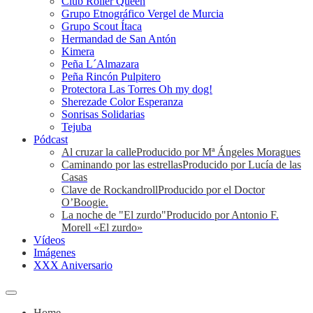
Club Roller Queen
Grupo Etnográfico Vergel de Murcia
Grupo Scout Ítaca
Hermandad de San Antón
Kimera
Peña L´Almazara
Peña Rincón Pulpitero
Protectora Las Torres Oh my dog!
Sherezade Color Esperanza
Sonrisas Solidarias
Tejuba
Pódcast
Al cruzar la calle
Producido por Mª Ángeles Moragues
Caminando por las estrellas
Producido por Lucía de las
Casas
Clave de Rockandroll
Producido por el Doctor
O’Boogie.
La noche de "El zurdo"
Producido por Antonio F.
Morell «El zurdo»
Vídeos
Imágenes
XXX Aniversario
Home