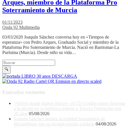
Arques, miembro de la Plataforma Pro
Soterramiento de Murcia
01/11/2023
Onda 92 Multimedia
03/03/2020 Joaquín Sánchez conversa hoy en «Tiempos de
esperanza» con Pedro Arques, Graduado Social y miembro de la
Plataforma Pro Soterramiento de Murcia. Nació en Barriomar-La
Purísima (Murcia). Desde niño su vida…
Buscar en la web
Buscar
🔍
Entradas recientes
«Volver donde fuimos felices»: el CD Cotillas quiere ilusionar
a la afición en su histórico regreso a Tercera Federación tras
28 años
05/08/2026
Joaquín Sánchez analiza la realidad humanitaria de
Mozambique tras su reciente misión solidaria
04/08/2026