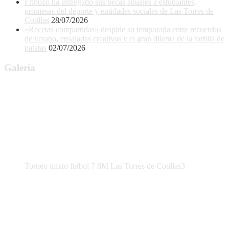
Fripozo ha entregado sus becas anuales a estudiantes,
promesas del deporte y entidades sociales de Las Torres de
Cotillas
28/07/2026
«Recetas compartidas» despide su temporada entre recuerdos
de verano, ensaladas creativas y el gran dilema de la tortilla de
patatas
02/07/2026
Galería
Torneo mixto futbol 7 8M Las Torres de Cotillas3