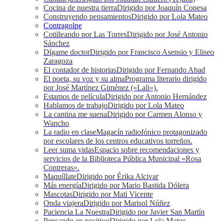
Cocina de nuestra tierra
Dirigido por Joaquín Conesa
Construyendo pensamientos
Dirigido por Lola Mateo
Contragolpe
Cotilleando por Las Torres
Dirigido por José Antonio
Sánchez
Dígame doctor
Dirigido por Francisco Asensio y Eliseo
Zaragoza
El contador de historias
Dirigido por Fernando Abad
El poeta, su voz y su alma
Programa literario dirigido
por José Martínez Giménez («Lali»).
Estamos de película
Dirigido por Antonio Hernández
Hablamos de trabajo
Dirigido por Lola Mateo
La cantina me suena
Dirigido por Carmen Alonso y
Wancho
La radio en clase
Magacín radiofónico protagonizado
por escolares de los centros educativos torreños.
Leer suma vidas
Espacio sobre recomendaciones y
servicios de la Biblioteca Pública Municipal «Rosa
Contreras».
Maquíllate
Dirigido por Érika Alcivar
Más energía
Dirigido por Mario Bastida Dólera
Mascotas
Dirigido por Mati Vicente
Onda viajera
Dirigido por Marisol Núñez
Paciencia La Nuestra
Dirigido por Javier San Martín
Pensando en positivo
Dirigido por Lola Mateo