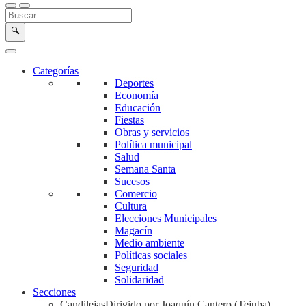
Buscar en la web
Buscar
🔍
Categorías
Deportes
Economía
Educación
Fiestas
Obras y servicios
Política municipal
Salud
Semana Santa
Sucesos
Comercio
Cultura
Elecciones Municipales
Magacín
Medio ambiente
Políticas sociales
Seguridad
Solidaridad
Secciones
Candilejas
Dirigido por Joaquín Cantero (Tejuba)