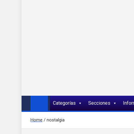
Onda 92 Multimed
Más cerca de ti
Categorías
Secciones
Info
Home
nostalgia