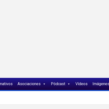
ia
rmativos
Asociaciones
Pódcast
Vídeos
Imágene