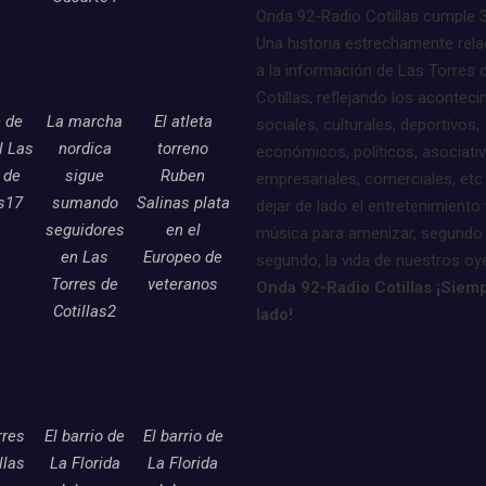
Onda 92-Radio Cotillas cumple 
Una historia estrechamente rel
a la información de Las Torres 
Cotillas, reflejando los acontec
e de
La marcha
El atleta
sociales, culturales, deportivos,
l Las
nordica
torreno
económicos, políticos, asociati
 de
sigue
Ruben
empresariales, comerciales, etc.
as17
sumando
Salinas plata
dejar de lado el entretenimiento 
seguidores
en el
música para amenizar, segundo
en Las
Europeo de
segundo, la vida de nuestros oy
Torres de
veteranos
Onda 92-Radio Cotillas ¡Siemp
Cotillas2
lado!
rres
El barrio de
El barrio de
llas
La Florida
La Florida