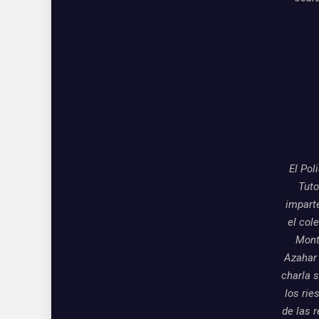
El Pol
Tuto
impart
el col
Mon
Azahar
charla 
los rie
de las 