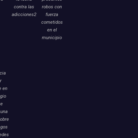
contra las
robos con
adicciones2
fuerza
cometidos
en el
municipio
icia
r
e en
egio
te
 una
sobre
sgos
redes