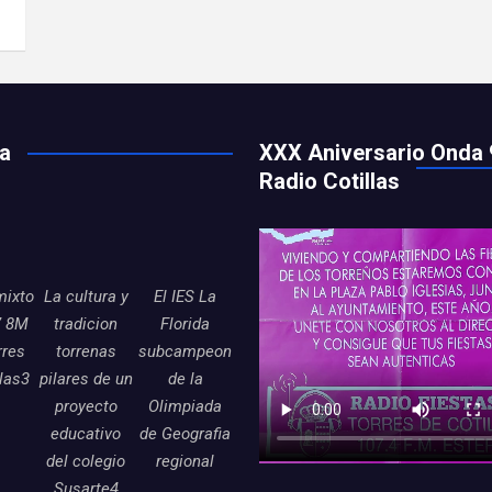
ía
XXX Aniversario Onda 
Radio Cotillas
mixto
La cultura y
El IES La
7 8M
tradicion
Florida
rres
torrenas
subcampeon
llas3
pilares de un
de la
proyecto
Olimpiada
educativo
de Geografia
del colegio
regional
Susarte4