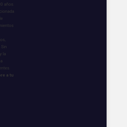
30 años.
acionada
de
imientos
vos,
 Sin
y la
 a
entes.
re a tu