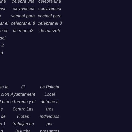
una
celebra una
celebra una
tiva
convivencia
convivencia
a
vecinal para
vecinal para
ar el
celebrar el 8
celebrar el 8
o en
de marzo2
de marzo6
 del
 2
ed
a la
El
La Policia
ccion
Ayuntamient
Local
l bici
o torreno y el
detiene a
as
Centro Las
tres
 de
Flotas
individuos
as 1
trabajan en
por
ed
la lucha
presuntos