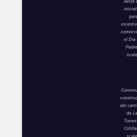
lanza 
inicia
par
incentiv
comerci
el Dia
Padre
scal
Comienz
constru
del carri
de L
Torres
Cotill
scal