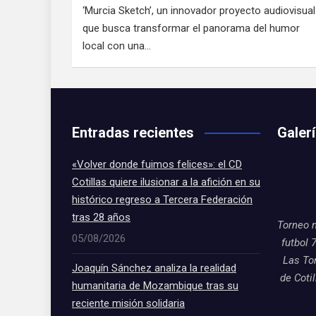
‘Murcia Sketch’, un innovador proyecto audiovisual
que busca transformar el panorama del humor
local con una…
Entradas recientes
Galer
«Volver donde fuimos felices»: el CD
Cotillas quiere ilusionar a la afición en su
histórico regreso a Tercera Federación
tras 28 años
Torneo 
05/08/2026
futbol 
Las To
Joaquín Sánchez analiza la realidad
de Coti
humanitaria de Mozambique tras su
reciente misión solidaria