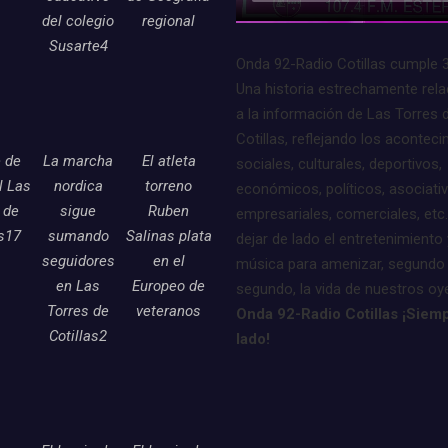
del colegio
regional
Susarte4
Onda 92-Radio Cotillas cumple 
Una historia estrechamente rel
a la información de Las Torres 
Cotillas, reflejando los acontec
e de
La marcha
El atleta
sociales, culturales, deportivos,
l Las
nordica
torreno
económicos, políticos, asociati
 de
sigue
Ruben
empresariales, comerciales, etc.
as17
sumando
Salinas plata
dejar de lado el entretenimiento 
seguidores
en el
música para amenizar, segundo
en Las
Europeo de
segundo, la vida de nuestros oy
Torres de
veteranos
Onda 92-Radio Cotillas ¡Siemp
Cotillas2
lado!