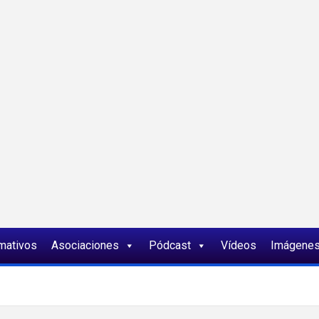
ia
rmativos
Asociaciones
Pódcast
Vídeos
Imágene