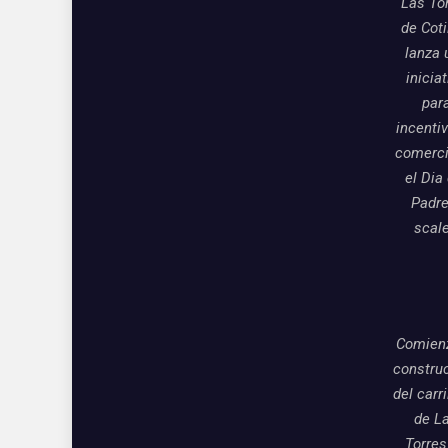
Las To
de Coti
lanza 
inicia
par
incentiv
comerci
el Dia
Padre
scal
Comienz
constru
del carri
de L
Torres