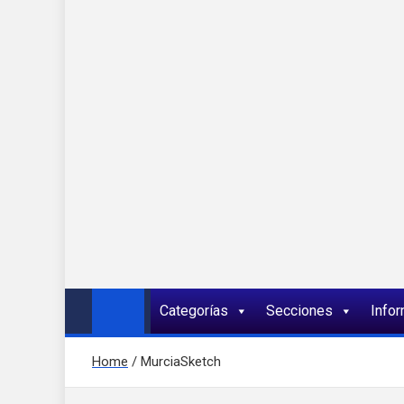
Onda 92 Multimed
Más cerca de ti
Categorías
Secciones
Info
Home
MurciaSketch