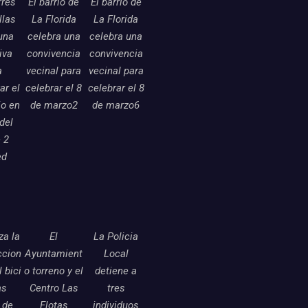
rres
El barrio de
El barrio de
llas
La Florida
La Florida
una
celebra una
celebra una
tiva
convivencia
convivencia
a
vecinal para
vecinal para
ar el
celebrar el 8
celebrar el 8
o en
de marzo2
de marzo6
 del
 2
ed
a la
El
La Policia
ccion
Ayuntamient
Local
l bici
o torreno y el
detiene a
as
Centro Las
tres
 de
Flotas
individuos