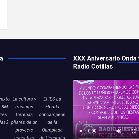
ía
XXX Aniversario Onda 
Radio Cotillas
mixto
La cultura y
El IES La
7 8M
tradicion
Florida
rres
torrenas
subcampeon
llas3
pilares de un
de la
proyecto
Olimpiada
educativo
de Geografia