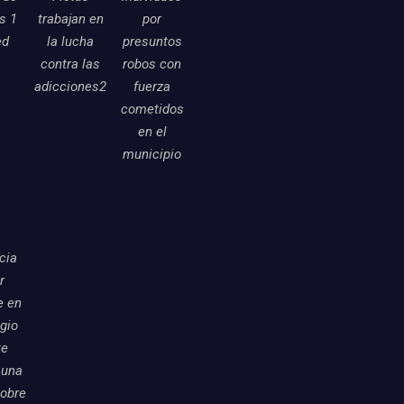
as 1
trabajan en
por
ed
la lucha
presuntos
contra las
robos con
adicciones2
fuerza
cometidos
en el
municipio
icia
r
e en
egio
te
 una
sobre