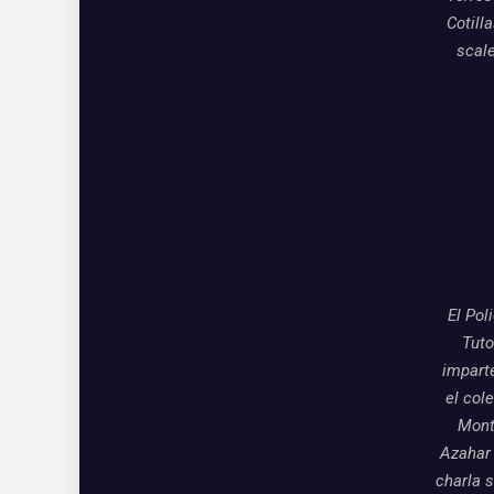
Cotill
scal
El Pol
Tuto
impart
el col
Mon
Azahar
charla 