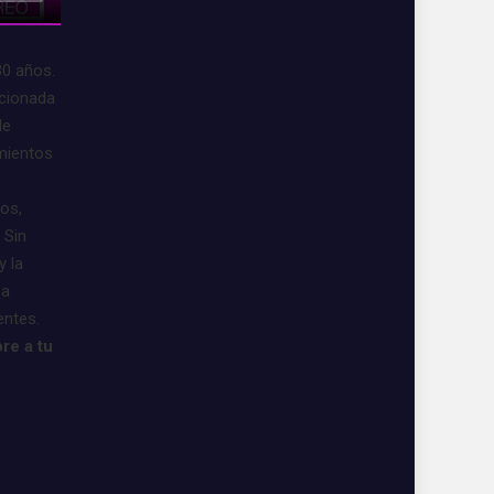
30 años.
acionada
de
imientos
vos,
 Sin
y la
 a
entes.
re a tu