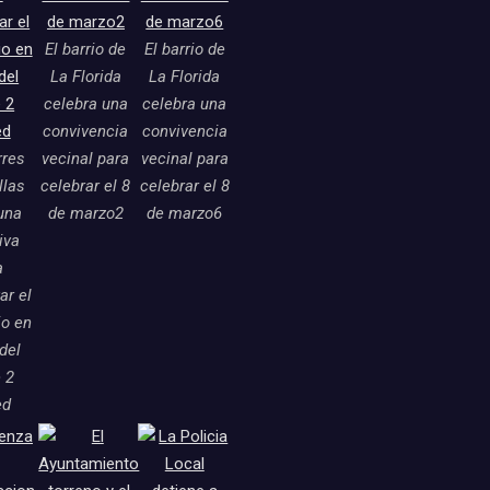
El barrio de
El barrio de
La Florida
La Florida
celebra una
celebra una
convivencia
convivencia
rres
vecinal para
vecinal para
llas
celebrar el 8
celebrar el 8
una
de marzo2
de marzo6
tiva
a
ar el
o en
 del
 2
ed