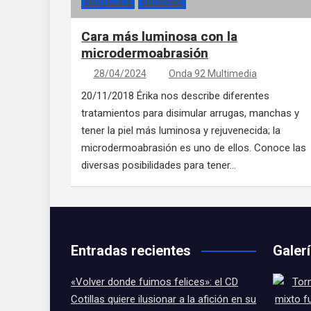
MAQUÍLLATE
SECCIONES
Cara más luminosa con la
microdermoabrasión
28/04/2024
Onda 92 Multimedia
20/11/2018 Érika nos describe diferentes
tratamientos para disimular arrugas, manchas y
tener la piel más luminosa y rejuvenecida; la
microdermoabrasión es uno de ellos. Conoce las
diversas posibilidades para tener…
Entradas recientes
Galer
«Volver donde fuimos felices»: el CD
Cotillas quiere ilusionar a la afición en su