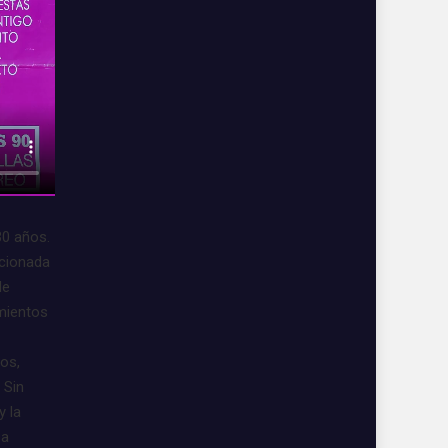
30 años.
acionada
de
imientos
vos,
 Sin
y la
 a