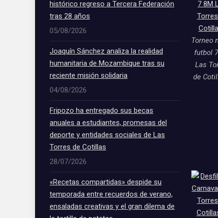
histórico regreso a Tercera Federación
tras 28 años
05/08/2026
Torneo 
Joaquín Sánchez analiza la realidad
futbol 
humanitaria de Mozambique tras su
Las To
reciente misión solidaria
de Coti
04/08/2026
Fripozo ha entregado sus becas
anuales a estudiantes, promesas del
deporte y entidades sociales de Las
Torres de Cotillas
28/07/2026
«Recetas compartidas» despide su
temporada entre recuerdos de verano,
ensaladas creativas y el gran dilema de