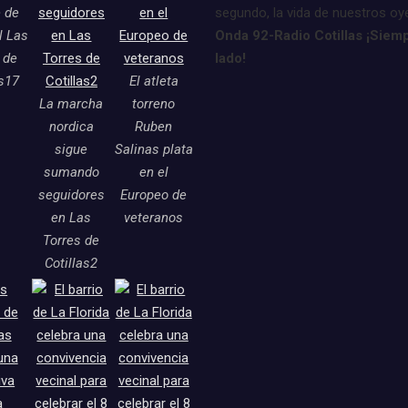
e de
segundo, la vida de nuestros oy
l Las
Onda 92-Radio Cotillas ¡Siemp
 de
lado!
as17
El atleta
La marcha
torreno
nordica
Ruben
sigue
Salinas plata
sumando
en el
seguidores
Europeo de
en Las
veteranos
Torres de
Cotillas2