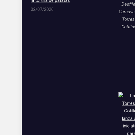
la tortilla de patatas
Desfil
02/07/2026
Carnava
Torres
Cotill