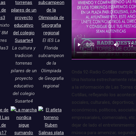
mixto
7 8M
rres
El IES La
llas3
La cultura y
Florida
tradicion
subcampeon
torrenas
de la
pilares de un
Olimpiada
Onda 92-Radio Cotillas cumple 
proyecto
de Geografia
Una historia estrechamente rel
educativo
regional
a la información de Las Torres 
del colegio
Cotillas, reflejando los acontec
Susarte4
sociales, culturales, deportivos,
económicos, políticos, asociati
empresariales, comerciales, etc.
dejar de lado el entretenimiento 
música para amenizar, segundo