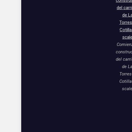
Comienz
constru
del carri
de L
Torres
Cotill
scal