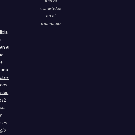
fuerza
cometidos
en el
municipio
icia
r
e en
egio