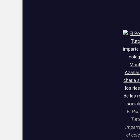
El Pol
Tuto
impart
el col