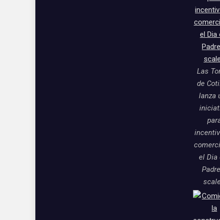
Las To
de Coti
lanza 
inicia
par
incentiv
comerci
el Dia
Padre
scal