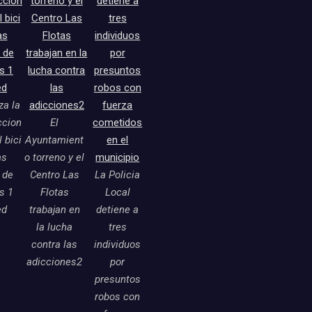
a la
ccion
El
l bici
Ayuntamient
as
o torreno y el
 de
Centro Las
La Policia
as 1
Flotas
Local
ed
trabajan en
detiene a
la lucha
tres
contra las
individuos
adicciones2
por
presuntos
robos con