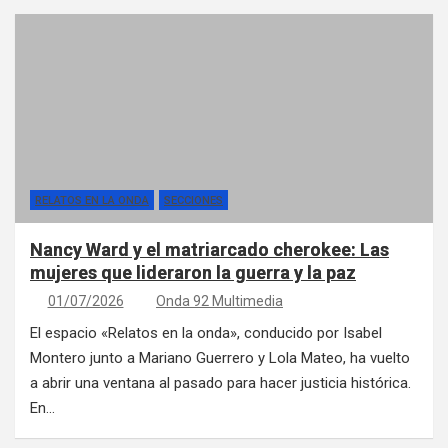
RELATOS EN LA ONDA
SECCIONES
Nancy Ward y el matriarcado cherokee: Las
mujeres que lideraron la guerra y la paz
01/07/2026
Onda 92 Multimedia
El espacio «Relatos en la onda», conducido por Isabel
Montero junto a Mariano Guerrero y Lola Mateo, ha vuelto
a abrir una ventana al pasado para hacer justicia histórica.
En…