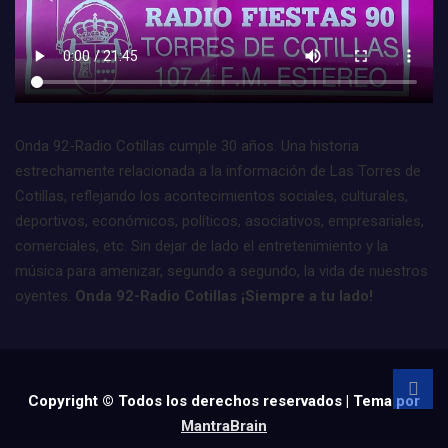
Onda 92-Radio Cotillas cumple 30 años. Una historia
estrechamente relacionada a la información de Las Torres de
Cotillas, reflejando los acontecimientos sociales, culturales,
deportivos, económicos, políticos, asociativos, empresariales,
comerciales, etc. Sin dejar de lado el entretenimiento y la
música para amenizar, segundo a segundo, la vida de nuestros
oyentes.
Onda 92-Radio Cotillas ¡Siempre a tu lado!
Copyright © Todos los derechos reservados | Tema por
MantraBrain