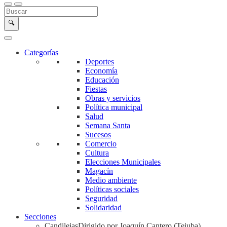
Buscar en la web
Buscar
🔍
Categorías
Deportes
Economía
Educación
Fiestas
Obras y servicios
Política municipal
Salud
Semana Santa
Sucesos
Comercio
Cultura
Elecciones Municipales
Magacín
Medio ambiente
Políticas sociales
Seguridad
Solidaridad
Secciones
Candilejas
Dirigido por Joaquín Cantero (Tejuba)