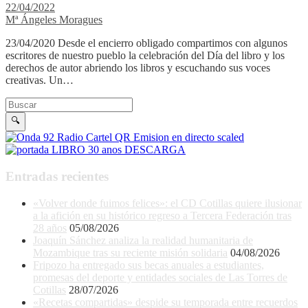
22/04/2022
Mª Ángeles Moragues
23/04/2020 Desde el encierro obligado compartimos con algunos
escritores de nuestro pueblo la celebración del Día del libro y los
derechos de autor abriendo los libros y escuchando sus voces
creativas. Un…
Buscar en la web
Buscar
🔍
Entradas recientes
«Volver donde fuimos felices»: el CD Cotillas quiere ilusionar
a la afición en su histórico regreso a Tercera Federación tras
28 años
05/08/2026
Joaquín Sánchez analiza la realidad humanitaria de
Mozambique tras su reciente misión solidaria
04/08/2026
Fripozo ha entregado sus becas anuales a estudiantes,
promesas del deporte y entidades sociales de Las Torres de
Cotillas
28/07/2026
«Recetas compartidas» despide su temporada entre recuerdos