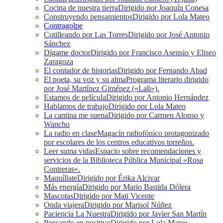
Cocina de nuestra tierra
Dirigido por Joaquín Conesa
Construyendo pensamientos
Dirigido por Lola Mateo
Contragolpe
Cotilleando por Las Torres
Dirigido por José Antonio
Sánchez
Dígame doctor
Dirigido por Francisco Asensio y Eliseo
Zaragoza
El contador de historias
Dirigido por Fernando Abad
El poeta, su voz y su alma
Programa literario dirigido
por José Martínez Giménez («Lali»).
Estamos de película
Dirigido por Antonio Hernández
Hablamos de trabajo
Dirigido por Lola Mateo
La cantina me suena
Dirigido por Carmen Alonso y
Wancho
La radio en clase
Magacín radiofónico protagonizado
por escolares de los centros educativos torreños.
Leer suma vidas
Espacio sobre recomendaciones y
servicios de la Biblioteca Pública Municipal «Rosa
Contreras».
Maquíllate
Dirigido por Érika Alcivar
Más energía
Dirigido por Mario Bastida Dólera
Mascotas
Dirigido por Mati Vicente
Onda viajera
Dirigido por Marisol Núñez
Paciencia La Nuestra
Dirigido por Javier San Martín
Pensando en positivo
Dirigido por Lola Mateo