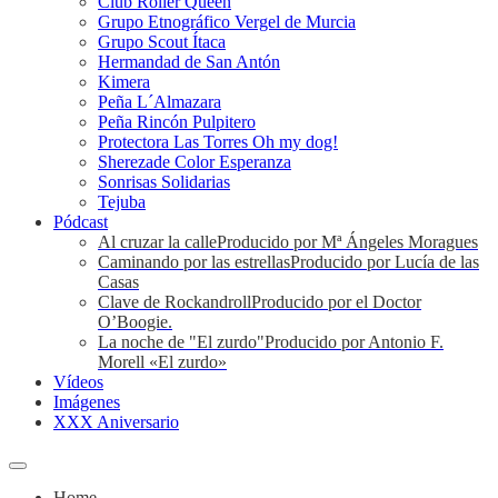
Club Roller Queen
Grupo Etnográfico Vergel de Murcia
Grupo Scout Ítaca
Hermandad de San Antón
Kimera
Peña L´Almazara
Peña Rincón Pulpitero
Protectora Las Torres Oh my dog!
Sherezade Color Esperanza
Sonrisas Solidarias
Tejuba
Pódcast
Al cruzar la calle
Producido por Mª Ángeles Moragues
Caminando por las estrellas
Producido por Lucía de las
Casas
Clave de Rockandroll
Producido por el Doctor
O’Boogie.
La noche de "El zurdo"
Producido por Antonio F.
Morell «El zurdo»
Vídeos
Imágenes
XXX Aniversario
Home