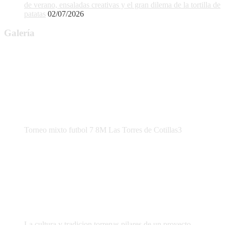
de verano, ensaladas creativas y el gran dilema de la tortilla de
patatas
02/07/2026
Galería
Torneo mixto futbol 7 8M Las Torres de Cotillas3
La cultura y tradicion torrenas pilares de un proyecto