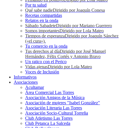
Por tu salud
Qué sabe nadie
Dirigido por Joaquín Conesa
Recetas compartidas
Relatos en la onda
Sábado Sabadete
Dirigido por Mariano Guerrero
Somos importantes
Dirigido por Lola Mateo
Tiempos de esperanza
Dirigido por Joaquín Sánchez
(«el cura»).
Tu comercio en la onda
Tus derechos al día
Dirigido por José Manuel
Hernández, Félix Cortés y Antonio Bravo
Un ratico con el Perico
Vidas ajenas
Dirigido por Lola Mateo
Voces de Inclusión
Informativos
Asociaciones
Acultamar
Área Comercial Las Torres
Asociación Amigos de la Música
Asociación de mujeres "Isabel González"
Asociación Literaria Las Torres
Asociación Socio-Cultural Torreña
Club Atletismo Las Torres
Club Petanca La Salceda