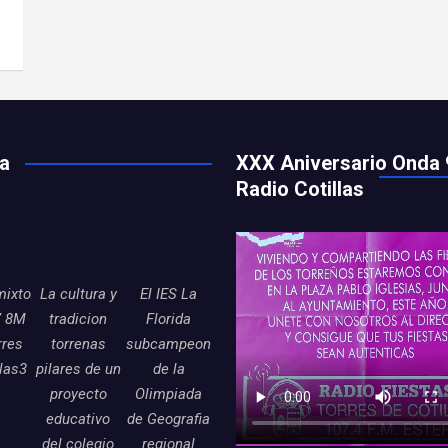
ía
XXX Aniversario Onda 
Radio Cotillas
mixto
La cultura y
El IES La
7 8M
tradicion
Florida
rres
torrenas
subcampeon
llas3
pilares de un
de la
proyecto
Olimpiada
educativo
de Geografia
del colegio
regional