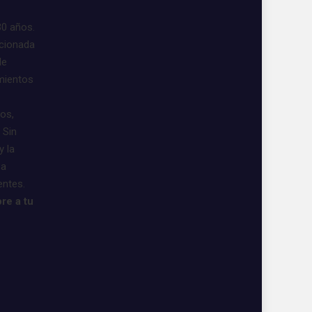
30 años.
acionada
de
imientos
vos,
 Sin
y la
 a
entes.
re a tu