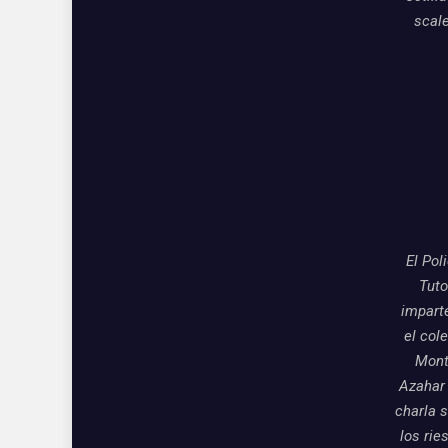
scal
El Pol
Tuto
impart
el col
Mon
Azahar
charla 
los rie