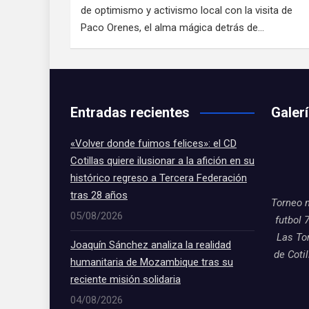
de optimismo y activismo local con la visita de
Paco Orenes, el alma mágica detrás de…
Entradas recientes
Galer
«Volver donde fuimos felices»: el CD
Cotillas quiere ilusionar a la afición en su
histórico regreso a Tercera Federación
tras 28 años
Torneo 
05/08/2026
futbol 
Las To
Joaquín Sánchez analiza la realidad
de Coti
humanitaria de Mozambique tras su
reciente misión solidaria
04/08/2026