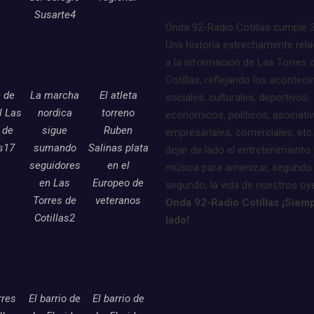
Susarte4
Onda 92-Radio Cotillas cumple 
Una historia estrechamente rel
a la información de Las Torres 
Cotillas, reflejando los acontec
e de
La marcha
El atleta
sociales, culturales, deportivos,
l Las
nordica
torreno
económicos, políticos, asociati
 de
sigue
Ruben
empresariales, comerciales, etc.
as17
sumando
Salinas plata
dejar de lado el entretenimiento 
seguidores
en el
música para amenizar, segundo
en Las
Europeo de
segundo, la vida de nuestros oy
Torres de
veteranos
Onda 92-Radio Cotillas ¡Siemp
Cotillas2
lado!
rres
El barrio de
El barrio de