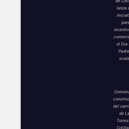
de Coti
lanza 
inicia
par
incentiv
comerci
el Dia
Padre
scal
Comienz
constru
del carri
de L
Torres
Cotill