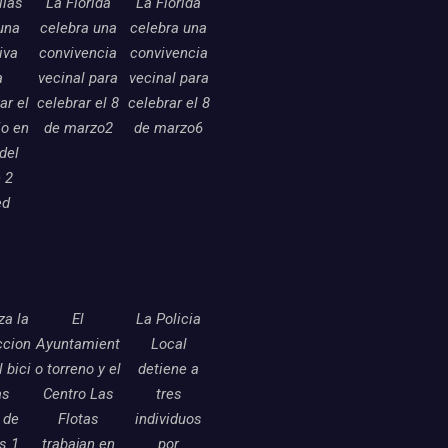
llas
La Florida
La Florida
una
celebra una
celebra una
tiva
convivencia
convivencia
a
vecinal para
vecinal para
ar el
celebrar el 8
celebrar el 8
o en
de marzo2
de marzo6
 del
 2
ed
a la
El
La Policia
ccion
Ayuntamient
Local
l bici
o torreno y el
detiene a
as
Centro Las
tres
 de
Flotas
individuos
as 1
trabajan en
por