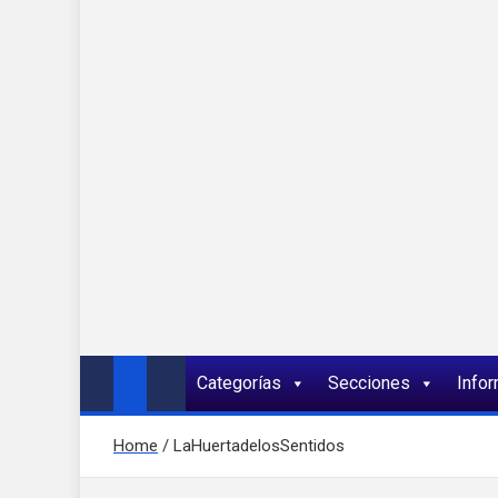
Onda 92 Multimed
Más cerca de ti
Categorías
Secciones
Info
Home
LaHuertadelosSentidos