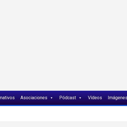
ia
rmativos
Asociaciones
Pódcast
Vídeos
Imágene