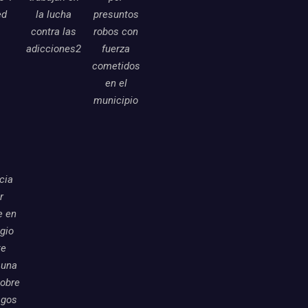
ed
la lucha
presuntos
contra las
robos con
adicciones2
fuerza
cometidos
en el
municipio
icia
r
e en
egio
te
 una
sobre
sgos