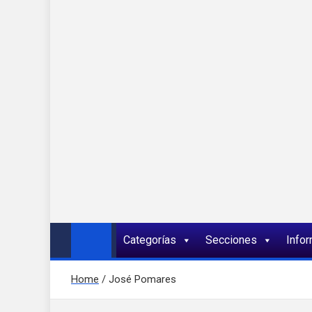
Onda 92 Multimed
Más cerca de ti
Categorías
Secciones
Info
Home
José Pomares