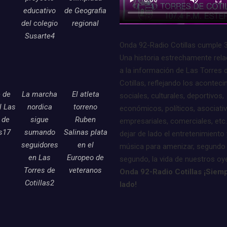
educativo
de Geografia
del colegio
regional
Susarte4
Onda 92-Radio Cotillas cumple 
Una historia estrechamente rel
a la información de Las Torres 
Cotillas, reflejando los acontec
e de
La marcha
El atleta
sociales, culturales, deportivos,
l Las
nordica
torreno
económicos, políticos, asociati
 de
sigue
Ruben
empresariales, comerciales, etc.
as17
sumando
Salinas plata
dejar de lado el entretenimiento 
seguidores
en el
música para amenizar, segundo
en Las
Europeo de
segundo, la vida de nuestros oy
Torres de
veteranos
Onda 92-Radio Cotillas ¡Siemp
Cotillas2
lado!