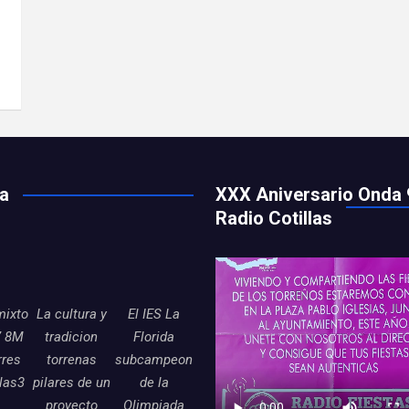
ía
XXX Aniversario Onda 
Radio Cotillas
mixto
La cultura y
El IES La
7 8M
tradicion
Florida
rres
torrenas
subcampeon
llas3
pilares de un
de la
proyecto
Olimpiada