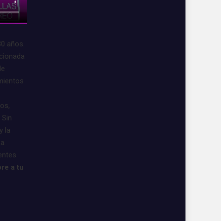
30 años.
acionada
de
imientos
vos,
 Sin
y la
 a
entes.
re a tu