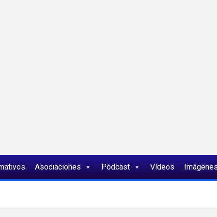
ia
rmativos
Asociaciones
Pódcast
Vídeos
Imágene