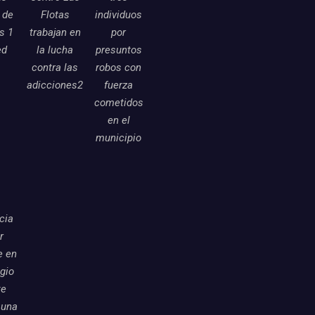
 de
Flotas
individuos
as 1
trabajan en
por
ed
la lucha
presuntos
contra las
robos con
adicciones2
fuerza
cometidos
en el
municipio
icia
r
e en
egio
te
 una