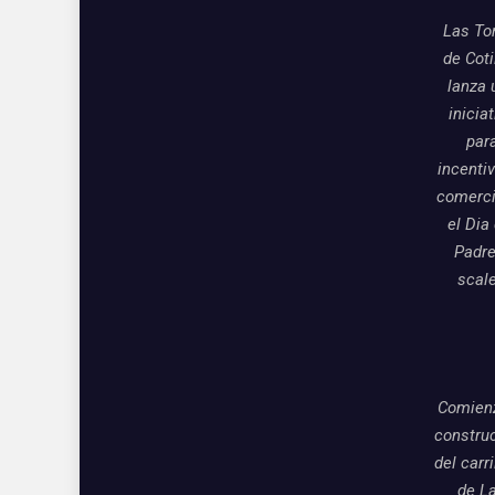
Las To
de Coti
lanza 
inicia
par
incentiv
comerci
el Dia
Padre
scal
Comienz
constru
del carri
de L