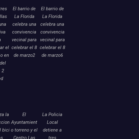
rres
El barrio de
El barrio de
llas
La Florida
La Florida
una
celebra una
celebra una
tiva
convivencia
convivencia
a
vecinal para
vecinal para
ar el
celebrar el 8
celebrar el 8
o en
de marzo2
de marzo6
 del
 2
ed
a la
El
La Policia
ccion
Ayuntamient
Local
l bici
o torreno y el
detiene a
as
Centro Las
tres