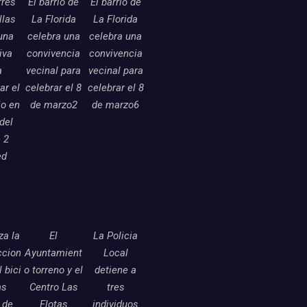
rres
El barrio de
El barrio de
llas
La Florida
La Florida
una
celebra una
celebra una
tiva
convivencia
convivencia
a
vecinal para
vecinal para
ar el
celebrar el 8
celebrar el 8
o en
de marzo2
de marzo6
 del
 2
ed
a la
El
La Policia
ccion
Ayuntamient
Local
l bici
o torreno y el
detiene a
as
Centro Las
tres
 de
Flotas
individuos