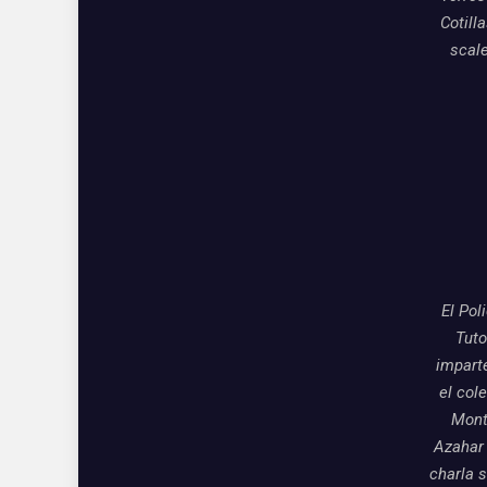
Cotill
scal
El Pol
Tuto
impart
el col
Mon
Azahar
charla 