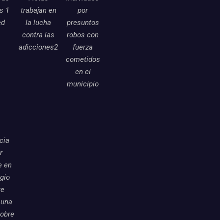
as 1
trabajan en
por
ed
la lucha
presuntos
contra las
robos con
adicciones2
fuerza
cometidos
en el
municipio
icia
r
e en
egio
te
 una
sobre