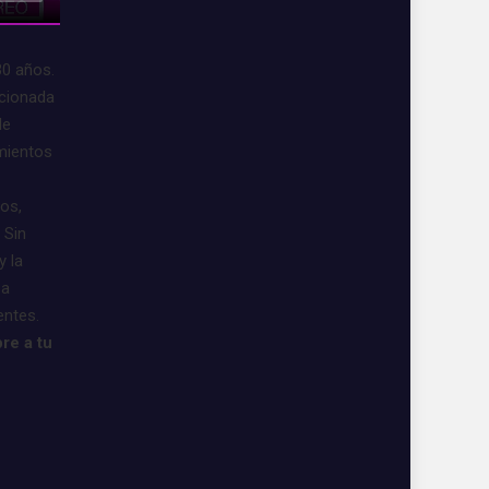
30 años.
acionada
de
imientos
vos,
 Sin
y la
 a
entes.
re a tu