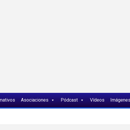
ia
rmativos
Asociaciones
Pódcast
Vídeos
Imágene