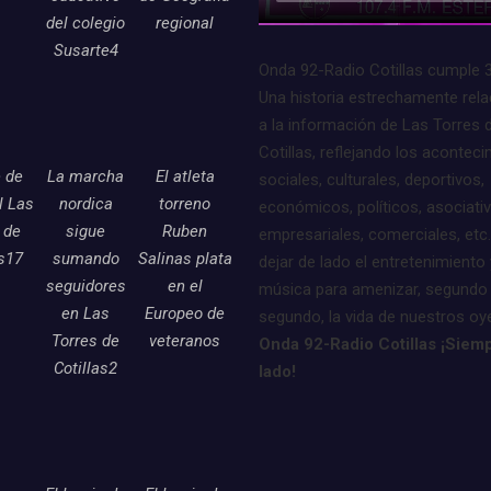
del colegio
regional
Susarte4
Onda 92-Radio Cotillas cumple 
Una historia estrechamente rel
a la información de Las Torres 
Cotillas, reflejando los acontec
e de
La marcha
El atleta
sociales, culturales, deportivos,
l Las
nordica
torreno
económicos, políticos, asociati
 de
sigue
Ruben
empresariales, comerciales, etc.
as17
sumando
Salinas plata
dejar de lado el entretenimiento 
seguidores
en el
música para amenizar, segundo
en Las
Europeo de
segundo, la vida de nuestros oy
Torres de
veteranos
Onda 92-Radio Cotillas ¡Siemp
Cotillas2
lado!