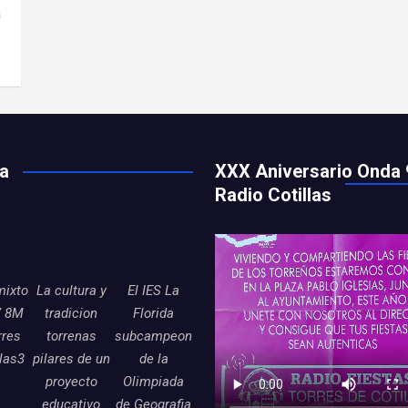
a
ía
XXX Aniversario Onda 
Radio Cotillas
mixto
La cultura y
El IES La
7 8M
tradicion
Florida
rres
torrenas
subcampeon
llas3
pilares de un
de la
proyecto
Olimpiada
educativo
de Geografia