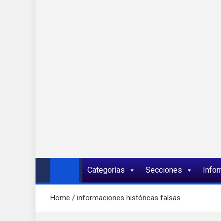
Onda 92 Multimed
Más cerca de ti
Categorías
Secciones
Info
Home
informaciones históricas falsas