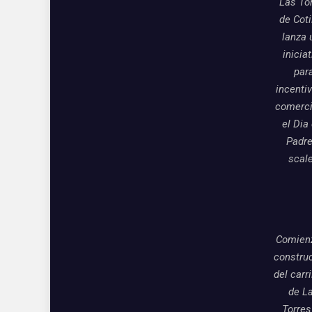
Las To
de Coti
lanza 
inicia
par
incentiv
comerci
el Dia
Padre
scal
Comienz
constru
del carri
de L
Torres