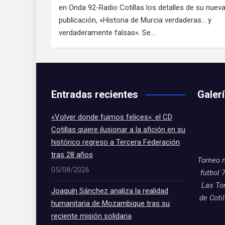
en Onda 92-Radio Cotillas los detalles de su nuev
publicación, «Historia de Murcia verdaderas… y
verdaderamente falsas«. Se…
Entradas recientes
Galer
«Volver donde fuimos felices»: el CD
Cotillas quiere ilusionar a la afición en su
histórico regreso a Tercera Federación
tras 28 años
Torneo 
05/08/2026
futbol 
Las To
Joaquín Sánchez analiza la realidad
de Coti
humanitaria de Mozambique tras su
reciente misión solidaria