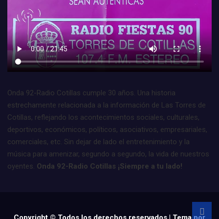
Onda 92-Radio Cotillas cumple 30 años. Una historia
estrechamente relacionada a la información de Las Torres de
Cotillas, reflejando los acontecimientos sociales, culturales,
deportivos, económicos, políticos, asociativos, empresariales,
comerciales, etc. Sin dejar de lado el entretenimiento y la
música para amenizar, segundo a segundo, la vida de nuestros
oyentes.
Onda 92-Radio Cotillas ¡Siempre a tu lado!
Copyright © Todos los derechos reservados | Tema por