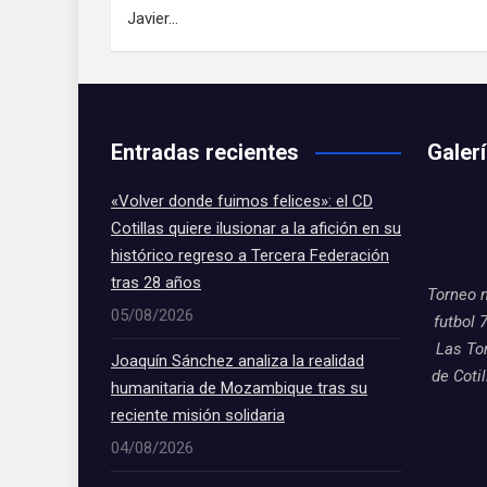
Javier…
Entradas recientes
Galer
«Volver donde fuimos felices»: el CD
Cotillas quiere ilusionar a la afición en su
histórico regreso a Tercera Federación
tras 28 años
Torneo 
05/08/2026
futbol 
Las To
Joaquín Sánchez analiza la realidad
de Coti
humanitaria de Mozambique tras su
reciente misión solidaria
04/08/2026