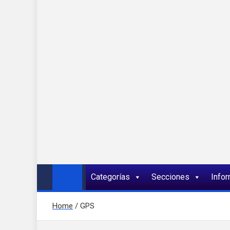
Onda 92 Multimed
Más cerca de ti
Categorías
Secciones
Info
Home
GPS