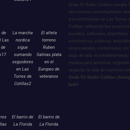
Onda 92-Radio Cotillas cumple 
Una historia estrechamente rel
a la información de Las Torres 
Cotillas, reflejando los acontec
e de
La marcha
El atleta
sociales, culturales, deportivos,
l Las
nordica
torreno
económicos, políticos, asociati
 de
sigue
Ruben
empresariales, comerciales, etc.
as17
sumando
Salinas plata
dejar de lado el entretenimiento 
seguidores
en el
música para amenizar, segundo
en Las
Europeo de
segundo, la vida de nuestros oy
Torres de
veteranos
Onda 92-Radio Cotillas ¡Siemp
Cotillas2
lado!
rres
El barrio de
El barrio de
llas
La Florida
La Florida