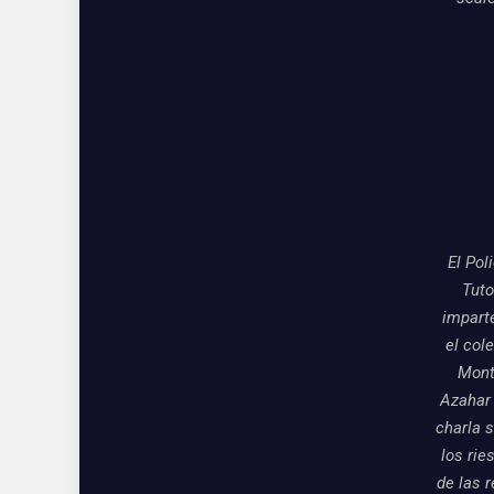
El Pol
Tuto
impart
el col
Mon
Azahar
charla 
los rie
de las 