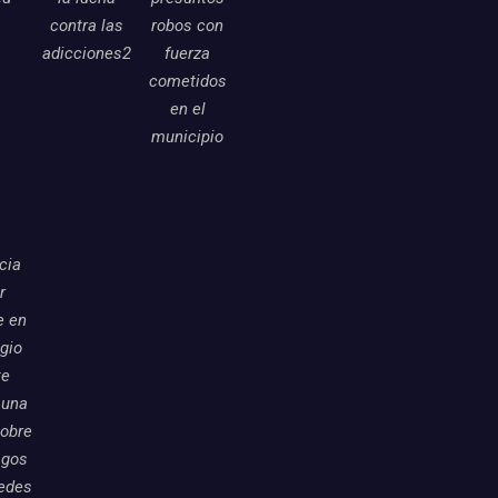
contra las
robos con
adicciones2
fuerza
cometidos
en el
municipio
icia
r
e en
egio
te
 una
sobre
sgos
redes