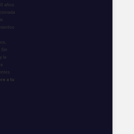
30 años.
acionada
de
imientos
vos,
 Sin
y la
 a
entes.
re a tu