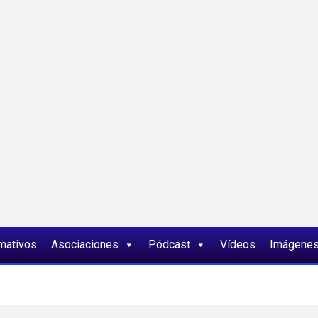
ia
rmativos
Asociaciones
Pódcast
Vídeos
Imágene