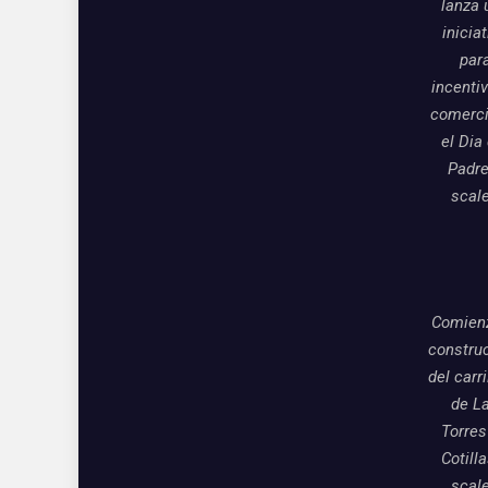
lanza 
inicia
par
incentiv
comerci
el Dia
Padre
scal
Comienz
constru
del carri
de L
Torres
Cotill
scal