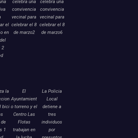
una
celebra una
celebra una
tiva
convivencia
convivencia
a
vecinal para
vecinal para
ar el
celebrar el 8
celebrar el 8
o en
de marzo2
de marzo6
 del
 2
ed
a la
El
La Policia
ccion
Ayuntamient
Local
l bici
o torreno y el
detiene a
as
Centro Las
tres
 de
Flotas
individuos
as 1
trabajan en
por
ed
la lucha
presuntos