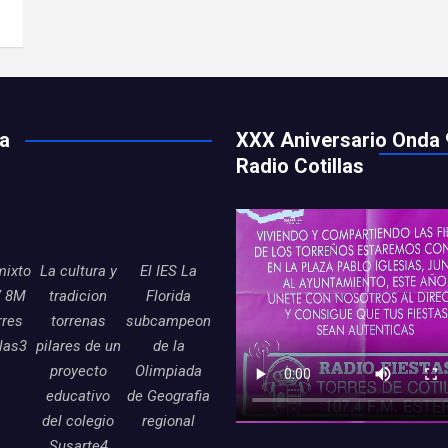
ía
XXX Aniversario Onda 
Radio Cotillas
mixto
La cultura y
El IES La
7 8M
tradicion
Florida
rres
torrenas
subcampeon
llas3
pilares de un
de la
proyecto
Olimpiada
educativo
de Geografia
del colegio
regional
Susarte4