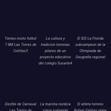
Torneo mixto futbol
La cultura y
El IES La Florida
7 8M Las Torres de
tradicion torrenas
subcampeon de la
Cotillas3
pilares de un
Olimpiada de
proyecto educativo
Geografia regional
del colegio Susarte4
Desfile de Carnaval
La marcha nordica
El atleta torreno
Las Torres de
sigue sumando
Ruben Salinas plata